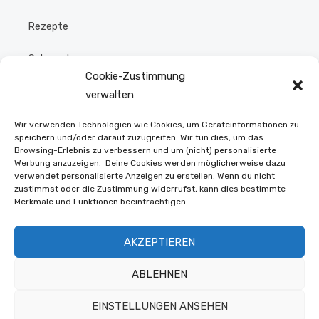
Rezepte
Schmuck
Cookie-Zustimmung
Sommer
verwalten
Upcycling
Wir verwenden Technologien wie Cookies, um Geräteinformationen zu
speichern und/oder darauf zuzugreifen. Wir tun dies, um das
Browsing-Erlebnis zu verbessern und um (nicht) personalisierte
Stroh flechten
Werbung anzuzeigen. Deine Cookies werden möglicherweise dazu
verwendet personalisierte Anzeigen zu erstellen. Wenn du nicht
Weihnachten
zustimmst oder die Zustimmung widerrufst, kann dies bestimmte
Merkmale und Funktionen beeinträchtigen.
Winter
AKZEPTIEREN
Online Shop
ABLEHNEN
EINSTELLUNGEN ANSEHEN
© 2026 Buntwerkstatt.at
Datenschutz und Offenlegung