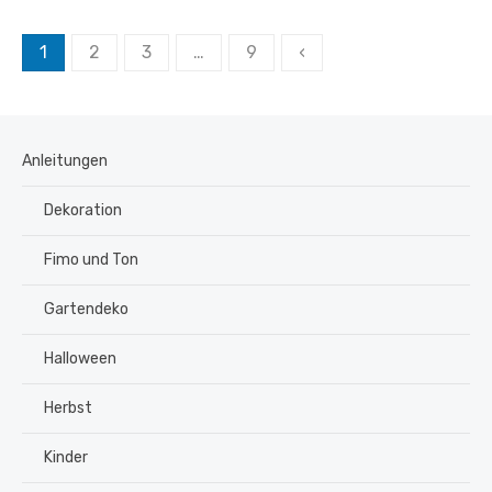
Seitennummerierung
1
2
3
…
9
‹
der
Beiträge
Anleitungen
Dekoration
Fimo und Ton
Gartendeko
Halloween
Herbst
Kinder