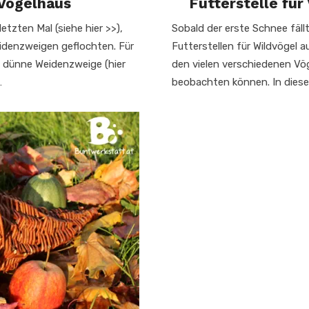
Vogelhaus
Futterstelle für
tzten Mal (siehe hier >>),
Sobald der erste Schnee fäll
idenzweigen geflochten. Für
Futterstellen für Wildvögel a
 dünne Weidenzweige (hier
den vielen verschiedenen Vög
…
beobachten können. In diese