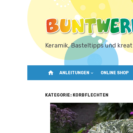
Zum
Inhalt
springen
Keramik, Basteltipps und kreat
home
ANLEITUNGEN
ONLINE SHOP
KATEGORIE:
KORBFLECHTEN