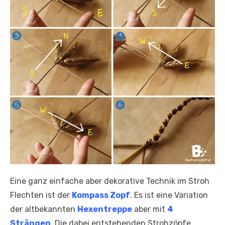
Eine ganz einfache aber dekorative Technik im Stroh
Flechten ist der
Kompass Zopf
. Es ist eine Variation
der altbekannten
Hexentreppe
aber mit
4
Strängen
. Die dabei entstehenden Strohzöpfe