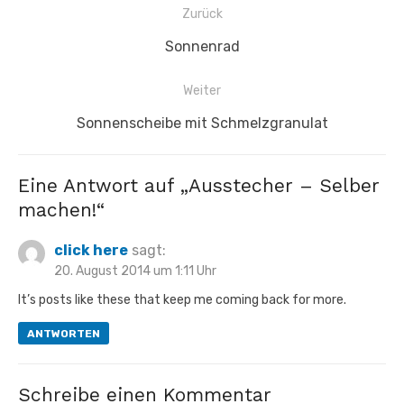
Beitragsnavigation
Zurück
Vorheriger
Sonnenrad
Beitrag:
Weiter
Nächster
Sonnenscheibe mit Schmelzgranulat
Beitrag:
Eine Antwort auf „Ausstecher – Selber
machen!“
click here
sagt:
20. August 2014 um 1:11 Uhr
It’s posts like these that keep me coming back for more.
ANTWORTEN
Schreibe einen Kommentar