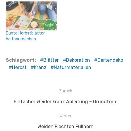
Bunte Herbstblätter
haltbar machen
Schlagwort:
Blätter
Dekoration
Gartendeko
Herbst
Kranz
Naturmaterialien
Beitragsnavigation
Zurück
Vorheriger
Einfacher Weidenkranz Anleitung – Grundform
Beitrag:
Weiter
Nächster
Weiden Flechten Füllhorn