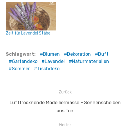
Zeit für Lavendel Stäbe
Schlagwort:
Blumen
Dekoration
Duft
Gartendeko
Lavendel
Naturmaterialien
Sommer
Tischdeko
Beitragsnavigation
Zurück
Vorheriger
Lufttrocknende Modelliermasse – Sonnenscheiben
Beitrag:
aus Ton
Weiter