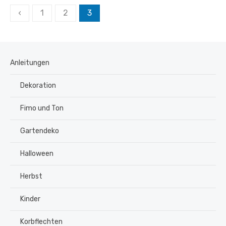
Seitennummerierung
‹
1
2
3
der
Beiträge
Anleitungen
Dekoration
Fimo und Ton
Gartendeko
Halloween
Herbst
Kinder
Korbflechten