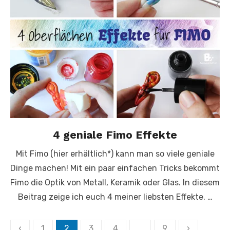
4 geniale Fimo Effekte
Mit Fimo (hier erhältlich*) kann man so viele geniale
Dinge machen! Mit ein paar einfachen Tricks bekommt
Fimo die Optik von Metall, Keramik oder Glas. In diesem
Beitrag zeige ich euch 4 meiner liebsten Effekte. …
Seitennummerierung
‹
1
2
3
4
…
9
›