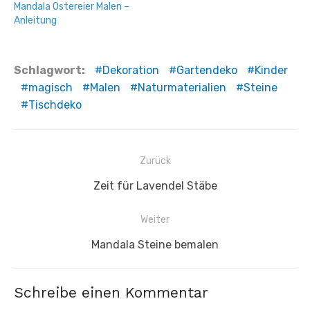
Mandala Ostereier Malen –
Anleitung
Schlagwort:
Dekoration
Gartendeko
Kinder
magisch
Malen
Naturmaterialien
Steine
Tischdeko
Beitragsnavigation
Zurück
Vorheriger
Zeit für Lavendel Stäbe
Beitrag:
Weiter
Nächster
Mandala Steine bemalen
Beitrag:
Schreibe einen Kommentar