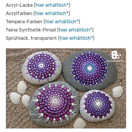
Acryl-Lacke (
hier erhältlich*
)
Acrylfarben (
hier erhältlich
*)
Tempera-Farben (
hier erhältlich*
)
feine Synthetik-Pinsel (
hier erhältlich
*)
Sprühlack, transparent (
hier erhältlich*
)