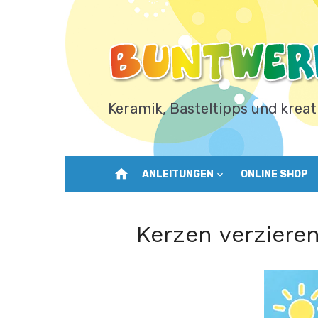
Zum
Inhalt
springen
Keramik, Basteltipps und kreat
home
ANLEITUNGEN
ONLINE SHOP
Kerzen verzier