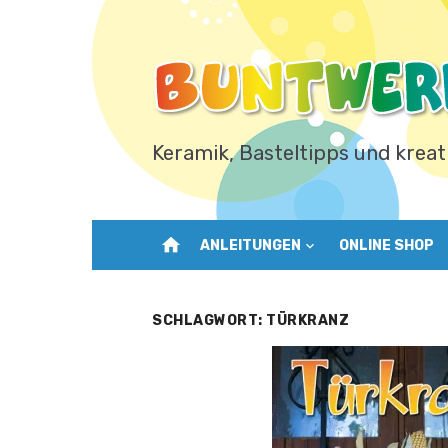
Zum
Inhalt
springen
Keramik, Basteltipps und kreat
home
ANLEITUNGEN
ONLINE SHOP
SCHLAGWORT:
TÜRKRANZ