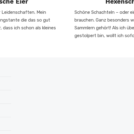
sche Eier
Hexensch
er Leidenschaften. Mein
Schöne Schachteln – oder e
lingstante die das so gut
brauchen. Ganz besonders 
, dass ich schon als kleines
Sammlern gehört! Als ich über
gestolpert bin, wollt ich sof