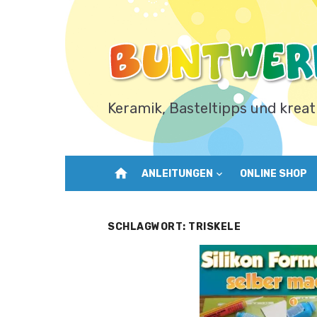
Zum
Inhalt
springen
Keramik, Basteltipps und kreat
home
ANLEITUNGEN
ONLINE SHOP
SCHLAGWORT:
TRISKELE