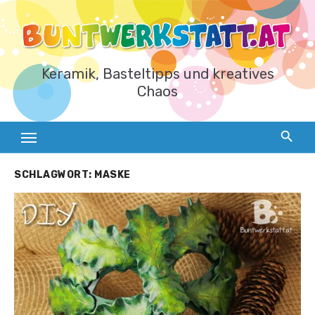
Zum
Inhalt
springen
Keramik, Basteltipps und kreatives
Chaos
SCHLAGWORT:
MASKE