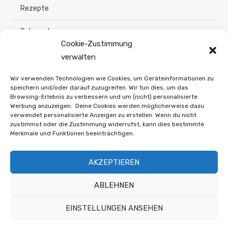
Rezepte
Schmuck
Cookie-Zustimmung
Sommer
verwalten
Upcycling
Wir verwenden Technologien wie Cookies, um Geräteinformationen zu
speichern und/oder darauf zuzugreifen. Wir tun dies, um das
Browsing-Erlebnis zu verbessern und um (nicht) personalisierte
Stroh flechten
Werbung anzuzeigen. Deine Cookies werden möglicherweise dazu
verwendet personalisierte Anzeigen zu erstellen. Wenn du nicht
Weihnachten
zustimmst oder die Zustimmung widerrufst, kann dies bestimmte
Merkmale und Funktionen beeinträchtigen.
Winter
AKZEPTIEREN
Online Shop
ABLEHNEN
EINSTELLUNGEN ANSEHEN
© 2026 Buntwerkstatt.at
Datenschutz und Offenlegung
Präsentiert von WordPress
Theme von Design Lab