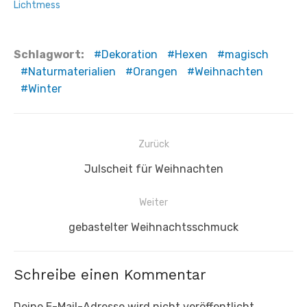
Lichtmess
Schlagwort:
Dekoration
Hexen
magisch
Naturmaterialien
Orangen
Weihnachten
Winter
Beitragsnavigation
Zurück
Vorheriger
Julscheit für Weihnachten
Beitrag:
Weiter
Nächster
gebastelter Weihnachtsschmuck
Beitrag:
Schreibe einen Kommentar
Deine E-Mail-Adresse wird nicht veröffentlicht.