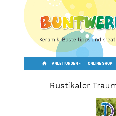
Zum
Inhalt
springen
Keramik, Basteltipps und kreat
home
ANLEITUNGEN
ONLINE SHOP
Rustikaler Trau