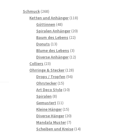
268
Schmuck
268
Produkte
118
Ketten und Anhänger
118
48
Produkte
Göttinnen
48
Produkte
20
Spiralen Anhänger
20
22
Produkte
Baum des Lebens
22
13
Produkte
Donuts
13
Produkte
3
Blume des Lebens
3
Produkte
12
Diverse Anhänger
12
23
Produkte
Colliers
23
Produkte
128
Ohrringe & Stecker
128
56
Produkte
Drops / Tropfen
56
15
Produkte
Ohrstecker
15
Produkte
10
Art Deco Style
10
8
Produkte
Spiralen
8
Produkte
11
Gemustert
11
Produkte
15
Kleine Hänger
15
Produkte
20
Diverse Hänger
20
7
Produkte
Mandala Muster
7
Produkte
14
Scheiben und Kreise
14