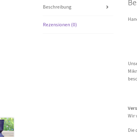
Be
Beschreibung
Hand
Rezensionen (0)
Unse
Mikr
besc
Ver
Wir 
Die 