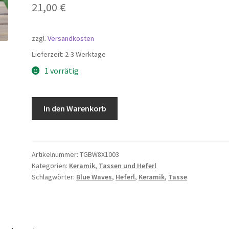
21,00
€
zzgl.
Versandkosten
Lieferzeit:
2-3 Werktage
1 vorrätig
Tasse
In den Warenkorb
"Blue
Waves"
8x10cm
Menge
Artikelnummer:
TGBW8X1003
Kategorien:
Keramik
,
Tassen und Heferl
Schlagwörter:
Blue Waves
,
Heferl
,
Keramik
,
Tasse