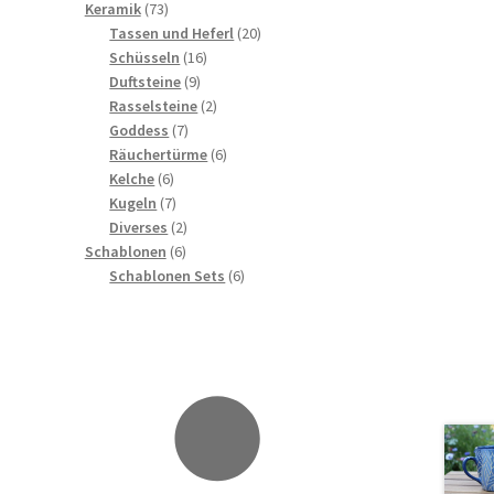
73
Produkte
Keramik
73
Produkte
20
Tassen und Heferl
20
16
Produkte
Schüsseln
16
9
Produkte
Duftsteine
9
Produkte
2
Rasselsteine
2
7
Produkte
Goddess
7
Produkte
6
Räuchertürme
6
6
Produkte
Kelche
6
Produkte
7
Kugeln
7
Produkte
2
Diverses
2
6
Produkte
Schablonen
6
Produkte
6
Schablonen Sets
6
Produkte