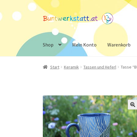
Zur
Zum
Navigation
Inhalt
springen
springen
Shop
Mein Konto
Warenkorb
Start
Keramik
Tassen und Heferl
Tasse “