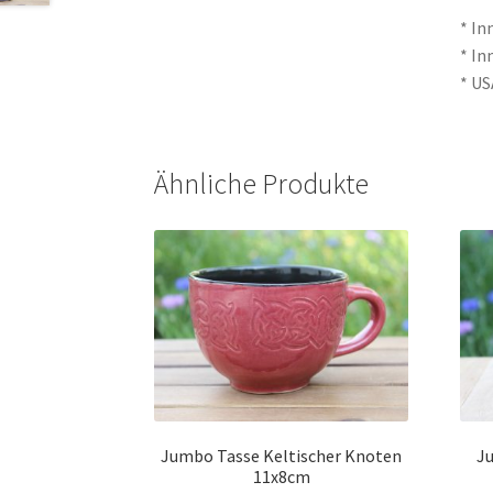
* In
* In
* US
Ähnliche Produkte
Jumbo Tasse Keltischer Knoten
J
11x8cm