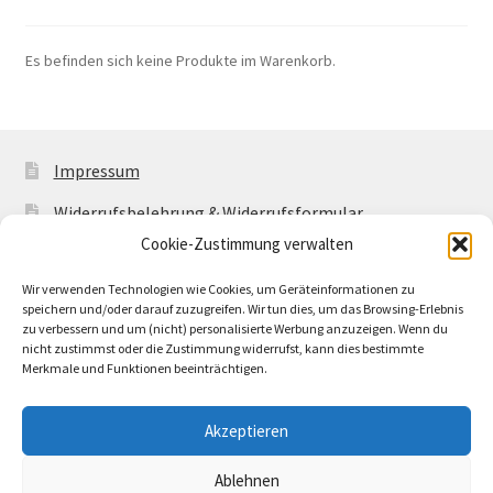
Es befinden sich keine Produkte im Warenkorb.
Impressum
Widerrufsbelehrung & Widerrufsformular
Cookie-Zustimmung verwalten
Allgemeine Geschäftsbedingungen mit
Kundeninformationen
Wir verwenden Technologien wie Cookies, um Geräteinformationen zu
speichern und/oder darauf zuzugreifen. Wir tun dies, um das Browsing-Erlebnis
Cookie-Richtlinie (EU)
zu verbessern und um (nicht) personalisierte Werbung anzuzeigen. Wenn du
nicht zustimmst oder die Zustimmung widerrufst, kann dies bestimmte
Merkmale und Funktionen beeinträchtigen.
Akzeptieren
© Buntwerkstatt Shop 2026
Ablehnen
Datenschutzerklärung
Erstellt mit WooCommerce
.