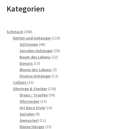
Kategorien
268
Schmuck
268
Produkte
118
Ketten und Anhänger
118
48
Produkte
Göttinnen
48
Produkte
20
Spiralen Anhänger
20
22
Produkte
Baum des Lebens
22
13
Produkte
Donuts
13
Produkte
3
Blume des Lebens
3
Produkte
12
Diverse Anhänger
12
23
Produkte
Colliers
23
Produkte
128
Ohrringe & Stecker
128
56
Produkte
Drops / Tropfen
56
15
Produkte
Ohrstecker
15
Produkte
10
Art Deco Style
10
8
Produkte
Spiralen
8
Produkte
11
Gemustert
11
Produkte
15
Kleine Hänger
15