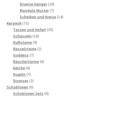
Produkte
20
Diverse Hänger
20
7
Produkte
Mandala Muster
7
Produkte
14
Scheiben und Kreise
14
73
Produkte
Keramik
73
Produkte
20
Tassen und Heferl
20
16
Produkte
Schüsseln
16
9
Produkte
Duftsteine
9
Produkte
2
Rasselsteine
2
7
Produkte
Goddess
7
Produkte
6
Räuchertürme
6
6
Produkte
Kelche
6
Produkte
7
Kugeln
7
Produkte
2
Diverses
2
6
Produkte
Schablonen
6
Produkte
6
Schablonen Sets
6
Produkte