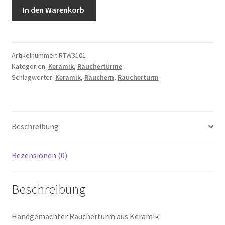
Räucherturm,
In den Warenkorb
31
cm
Menge
Artikelnummer:
RTW3101
Kategorien:
Keramik
,
Räuchertürme
Schlagwörter:
Keramik
,
Räuchern
,
Räucherturm
Beschreibung
Rezensionen (0)
Beschreibung
Handgemachter Räucherturm aus Keramik