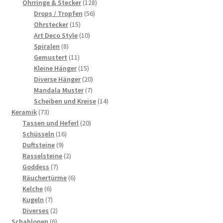
Produkte
128
Ohrringe & Stecker
128
56
Produkte
Drops / Tropfen
56
15
Produkte
Ohrstecker
15
Produkte
10
Art Deco Style
10
8
Produkte
Spiralen
8
Produkte
11
Gemustert
11
Produkte
15
Kleine Hänger
15
Produkte
20
Diverse Hänger
20
7
Produkte
Mandala Muster
7
Produkte
14
Scheiben und Kreise
14
73
Produkte
Keramik
73
Produkte
20
Tassen und Heferl
20
16
Produkte
Schüsseln
16
9
Produkte
Duftsteine
9
Produkte
2
Rasselsteine
2
7
Produkte
Goddess
7
Produkte
6
Räuchertürme
6
6
Produkte
Kelche
6
Produkte
7
Kugeln
7
Produkte
2
Diverses
2
6
Produkte
Schablonen
6