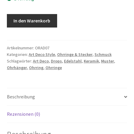
Ohrringe
In den Warenkorb
Art
Deco
Style,
Edelstahl
Artikelnummer:
ORAD07
Kategorien:
Art Deco Style
,
Ohrringe & Stecker
,
Schmuck
Haken
Schlagwörter:
Art Deco
,
Drops
,
Edelstahl
,
Keramik
,
Muster
,
Menge
Ohrhänger
,
Ohrring
,
Ohrringe
Beschreibung
Rezensionen (0)