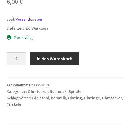
6,00
€
zzgl.
Versandkosten
Lieferzeit:
2-3 Werktage
2 vorrätig
Keramik
In den Warenkorb
Ohrstecker
Triskele
Symbol,
Edelstahl
Artikelnummer:
OSSMS02
Kategorien:
Ohrstecker
,
Schmuck
,
Spiralen
Menge
Schlagwörter:
Edelstahl
,
Keramik
,
Ohrring
,
Ohrringe
,
Ohrstecker
,
Triskele