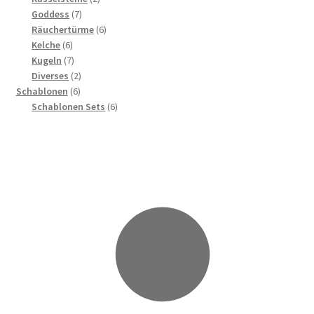
7
Produkte
Goddess
7
Produkte
6
Räuchertürme
6
6
Produkte
Kelche
6
Produkte
7
Kugeln
7
Produkte
2
Diverses
2
6
Produkte
Schablonen
6
Produkte
6
Schablonen Sets
6
Produkte