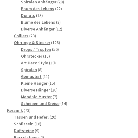
Produkte
20
Spiralen Anhänger
20
22
Produkte
Baum des Lebens
22
13
Produkte
Donuts
13
Produkte
3
Blume des Lebens
3
Produkte
12
Diverse Anhänger
12
23
Produkte
Colliers
23
Produkte
128
Ohrringe & Stecker
128
56
Produkte
Drops / Tropfen
56
15
Produkte
Ohrstecker
15
Produkte
10
Art Deco Style
10
8
Produkte
Spiralen
8
Produkte
11
Gemustert
11
Produkte
15
Kleine Hänger
15
Produkte
20
Diverse Hänger
20
7
Produkte
Mandala Muster
7
Produkte
14
Scheiben und Kreise
14
73
Produkte
Keramik
73
Produkte
20
Tassen und Heferl
20
16
Produkte
Schüsseln
16
9
Produkte
Duftsteine
9
Produkte
2
Rasselsteine
2