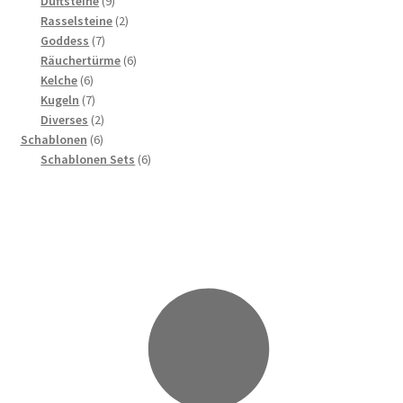
Duftsteine
9
Produkte
2
Rasselsteine
2
7
Produkte
Goddess
7
Produkte
6
Räuchertürme
6
6
Produkte
Kelche
6
Produkte
7
Kugeln
7
Produkte
2
Diverses
2
6
Produkte
Schablonen
6
Produkte
6
Schablonen Sets
6
Produkte