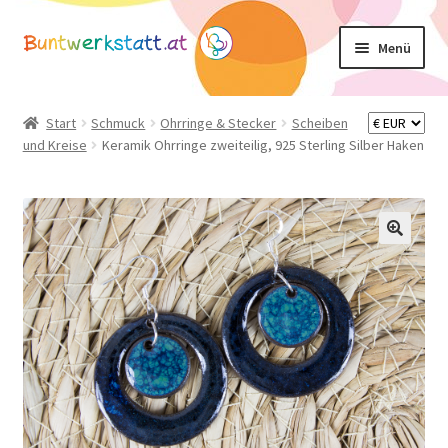
Zur
Zum
Menü
Navigation
Inhalt
springen
springen
Unterm
Shop
öffnen
Start
Schmuck
Ohrringe & Stecker
Scheiben
und Kreise
Keramik Ohrringe zweiteilig, 925 Sterling Silber Haken
Mein Konto
Warenkorb
Basteltipps