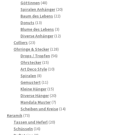
48
Produkte
Göttinnen
48
Produkte
20
Spiralen Anhänger
20
22
Produkte
Baum des Lebens
22
13
Produkte
Donuts
13
Produkte
3
Blume des Lebens
3
Produkte
12
Diverse Anhänger
12
23
Produkte
Colliers
23
Produkte
128
Ohrringe & Stecker
128
56
Produkte
Drops / Tropfen
56
15
Produkte
Ohrstecker
15
Produkte
10
Art Deco Style
10
8
Produkte
Spiralen
8
Produkte
11
Gemustert
11
Produkte
15
Kleine Hänger
15
Produkte
20
Diverse Hänger
20
7
Produkte
Mandala Muster
7
Produkte
14
Scheiben und Kreise
14
73
Produkte
Keramik
73
Produkte
20
Tassen und Heferl
20
16
Produkte
Schüsseln
16
9
Produkte