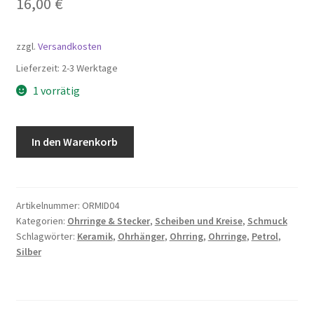
16,00
€
zzgl.
Versandkosten
Lieferzeit:
2-3 Werktage
1 vorrätig
Keramik
In den Warenkorb
Ohrringe
zweiteilig,
925
Sterling
Artikelnummer:
ORMID04
Kategorien:
Ohrringe & Stecker
,
Scheiben und Kreise
,
Schmuck
Silber
Schlagwörter:
Keramik
,
Ohrhänger
,
Ohrring
,
Ohrringe
,
Petrol
,
Haken
Silber
Menge