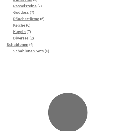
Produkte
2
Rasselsteine
2
7
Produkte
Goddess
7
Produkte
6
Räuchertürme
6
6
Produkte
Kelche
6
Produkte
7
Kugeln
7
Produkte
2
Diverses
2
6
Produkte
Schablonen
6
Produkte
6
Schablonen Sets
6
Produkte