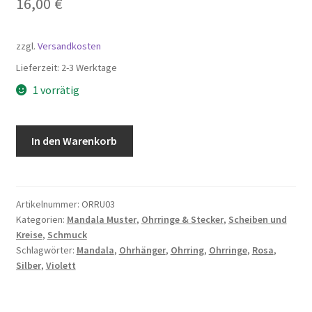
16,00
€
zzgl.
Versandkosten
Lieferzeit:
2-3 Werktage
1 vorrätig
Keramik
In den Warenkorb
Ohrringe
Mandala,
925
Sterling
Artikelnummer:
ORRU03
Kategorien:
Mandala Muster
,
Ohrringe & Stecker
,
Scheiben und
Silber
Kreise
,
Schmuck
Menge
Schlagwörter:
Mandala
,
Ohrhänger
,
Ohrring
,
Ohrringe
,
Rosa
,
Silber
,
Violett