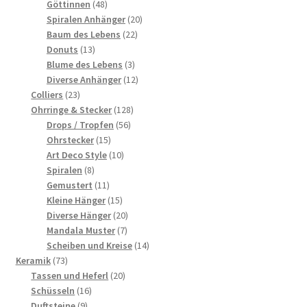
48
Produkte
Göttinnen
48
Produkte
20
Spiralen Anhänger
20
22
Produkte
Baum des Lebens
22
13
Produkte
Donuts
13
Produkte
3
Blume des Lebens
3
Produkte
12
Diverse Anhänger
12
23
Produkte
Colliers
23
Produkte
128
Ohrringe & Stecker
128
56
Produkte
Drops / Tropfen
56
15
Produkte
Ohrstecker
15
Produkte
10
Art Deco Style
10
8
Produkte
Spiralen
8
Produkte
11
Gemustert
11
Produkte
15
Kleine Hänger
15
Produkte
20
Diverse Hänger
20
7
Produkte
Mandala Muster
7
Produkte
14
Scheiben und Kreise
14
73
Produkte
Keramik
73
Produkte
20
Tassen und Heferl
20
16
Produkte
Schüsseln
16
9
Produkte
Duftsteine
9