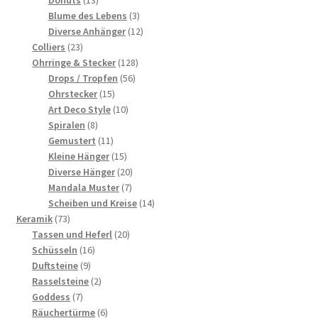
Produkte
3
Blume des Lebens
3
Produkte
12
Diverse Anhänger
12
23
Produkte
Colliers
23
Produkte
128
Ohrringe & Stecker
128
56
Produkte
Drops / Tropfen
56
15
Produkte
Ohrstecker
15
Produkte
10
Art Deco Style
10
8
Produkte
Spiralen
8
Produkte
11
Gemustert
11
Produkte
15
Kleine Hänger
15
Produkte
20
Diverse Hänger
20
7
Produkte
Mandala Muster
7
Produkte
14
Scheiben und Kreise
14
73
Produkte
Keramik
73
Produkte
20
Tassen und Heferl
20
16
Produkte
Schüsseln
16
9
Produkte
Duftsteine
9
Produkte
2
Rasselsteine
2
7
Produkte
Goddess
7
Produkte
6
Räuchertürme
6