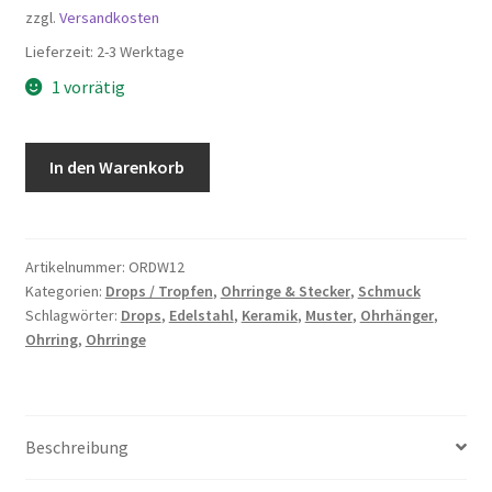
zzgl.
Versandkosten
Lieferzeit:
2-3 Werktage
1 vorrätig
Keramik
In den Warenkorb
Ohrringe
Drops,
Edelstahl
Haken
Artikelnummer:
ORDW12
Kategorien:
Drops / Tropfen
,
Ohrringe & Stecker
,
Schmuck
Menge
Schlagwörter:
Drops
,
Edelstahl
,
Keramik
,
Muster
,
Ohrhänger
,
Ohrring
,
Ohrringe
Beschreibung