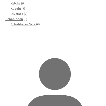
6
Produkte
Kelche
6
Produkte
7
Kugeln
7
Produkte
2
Diverses
2
6
Produkte
Schablonen
6
Produkte
6
Schablonen Sets
6
Produkte