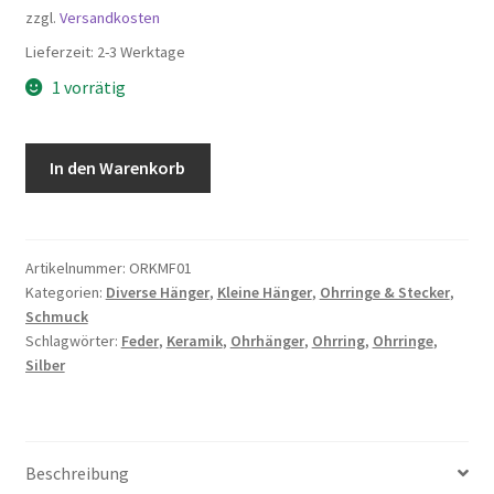
zzgl.
Versandkosten
Lieferzeit:
2-3 Werktage
1 vorrätig
Keramik
In den Warenkorb
Ohrringe
Feder,
925
Sterling
Artikelnummer:
ORKMF01
Kategorien:
Diverse Hänger
,
Kleine Hänger
,
Ohrringe & Stecker
,
Silber
Schmuck
Haken
Schlagwörter:
Feder
,
Keramik
,
Ohrhänger
,
Ohrring
,
Ohrringe
,
Menge
Silber
Beschreibung