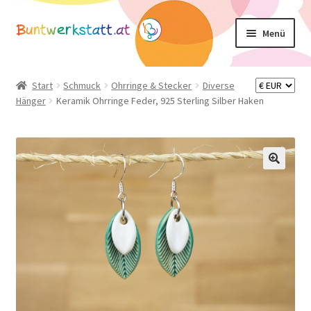
Zur
Zum
Menü
Navigation
Inhalt
springen
springen
Unterm
Shop
öffnen
Start
Schmuck
Ohrringe & Stecker
Diverse
Hänger
Keramik Ohrringe Feder, 925 Sterling Silber Haken
Mein Konto
Warenkorb
Basteltipps