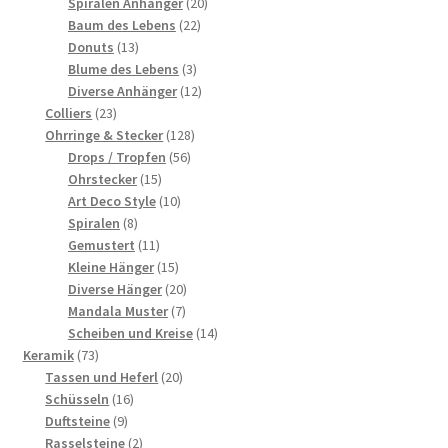
Produkte
20
Spiralen Anhänger
20
22
Produkte
Baum des Lebens
22
13
Produkte
Donuts
13
Produkte
3
Blume des Lebens
3
Produkte
12
Diverse Anhänger
12
23
Produkte
Colliers
23
Produkte
128
Ohrringe & Stecker
128
56
Produkte
Drops / Tropfen
56
15
Produkte
Ohrstecker
15
Produkte
10
Art Deco Style
10
8
Produkte
Spiralen
8
Produkte
11
Gemustert
11
Produkte
15
Kleine Hänger
15
Produkte
20
Diverse Hänger
20
7
Produkte
Mandala Muster
7
Produkte
14
Scheiben und Kreise
14
73
Produkte
Keramik
73
Produkte
20
Tassen und Heferl
20
16
Produkte
Schüsseln
16
9
Produkte
Duftsteine
9
Produkte
2
Rasselsteine
2