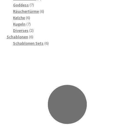
7
Produkte
Goddess
7
Produkte
6
Räuchertürme
6
6
Produkte
Kelche
6
Produkte
7
Kugeln
7
Produkte
2
Diverses
2
6
Produkte
Schablonen
6
Produkte
6
Schablonen Sets
6
Produkte