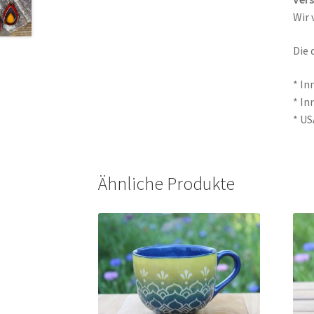
Wir 
Die 
* In
* In
* US
Ähnliche Produkte