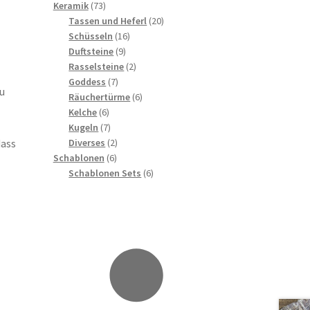
73
Produkte
Keramik
73
Produkte
20
Tassen und Heferl
20
16
Produkte
Schüsseln
16
9
Produkte
Duftsteine
9
Produkte
2
Rasselsteine
2
7
Produkte
Goddess
7
u
Produkte
6
Räuchertürme
6
6
Produkte
Kelche
6
Produkte
7
Kugeln
7
Produkte
2
dass
Diverses
2
6
Produkte
Schablonen
6
Produkte
6
Schablonen Sets
6
Produkte