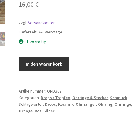
16,00
€
zzgl.
Versandkosten
Lieferzeit:
2-3 Werktage
1 vorrätig
Keramik
In den Warenkorb
Ohrringe
Drops,
925
Sterling
Artikelnummer:
ORDB07
Kategorien:
Drops / Tropfen
,
Ohrringe & Stecker
,
Schmuck
Silber
Schlagwörter:
Drops
,
Keramik
,
Ohrhänger
,
Ohrring
,
Ohrringe
,
Haken
Orange
,
Rot
,
Silber
Menge