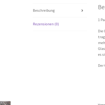
Be
Beschreibung
1 Pa
Rezensionen (0)
Die 
trag
mehr
Glas
es s
Der 
Ver