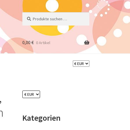
Suchen
Suchen
nach:
0,00
€
0 Artikel
,
n
Kategorien