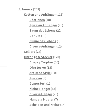
268
Schmuck
268
Produkte
118
Ketten und Anhänger
118
48
Produkte
Göttinnen
48
Produkte
20
Spiralen Anhänger
20
22
Produkte
Baum des Lebens
22
13
Produkte
Donuts
13
Produkte
3
Blume des Lebens
3
Produkte
12
Diverse Anhänger
12
23
Produkte
Colliers
23
Produkte
128
Ohrringe & Stecker
128
56
Produkte
Drops / Tropfen
56
15
Produkte
Ohrstecker
15
Produkte
10
Art Deco Style
10
8
Produkte
Spiralen
8
Produkte
11
Gemustert
11
Produkte
15
Kleine Hänger
15
Produkte
20
Diverse Hänger
20
7
Produkte
Mandala Muster
7
Produkte
14
Scheiben und Kreise
14