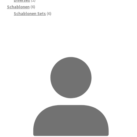
6
Produkte
Schablonen
6
Produkte
6
Schablonen Sets
6
Produkte