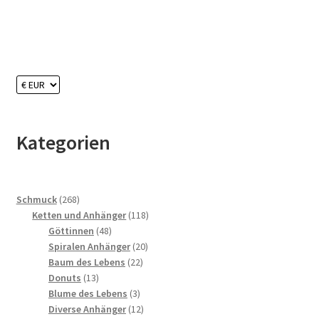
Kategorien
268
Schmuck
268
Produkte
118
Ketten und Anhänger
118
48
Produkte
Göttinnen
48
Produkte
20
Spiralen Anhänger
20
22
Produkte
Baum des Lebens
22
13
Produkte
Donuts
13
Produkte
3
Blume des Lebens
3
Produkte
12
Diverse Anhänger
12