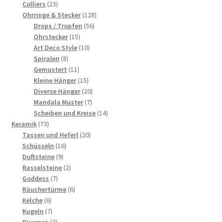
23
Produkte
Colliers
23
Produkte
128
Ohrringe & Stecker
128
56
Produkte
Drops / Tropfen
56
15
Produkte
Ohrstecker
15
Produkte
10
Art Deco Style
10
8
Produkte
Spiralen
8
Produkte
11
Gemustert
11
Produkte
15
Kleine Hänger
15
Produkte
20
Diverse Hänger
20
7
Produkte
Mandala Muster
7
Produkte
14
Scheiben und Kreise
14
73
Produkte
Keramik
73
Produkte
20
Tassen und Heferl
20
16
Produkte
Schüsseln
16
9
Produkte
Duftsteine
9
Produkte
2
Rasselsteine
2
7
Produkte
Goddess
7
Produkte
6
Räuchertürme
6
6
Produkte
Kelche
6
Produkte
7
Kugeln
7
Produkte
2
Diverses
2