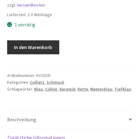
zzgl.
Versandkosten
Lieferzeit:
2-3 Werktage
1 vorrätig
Keramik
In den Warenkorb
Collier
Kette
-
Meeresblau
Artikelnummer:
KCUS05
Kategorien:
Colliers
,
Schmuck
Menge
Schlagwörter:
Blau
,
Collier
,
Keramik
,
Kette
,
Meeresblau
,
Tiefblau
Beschreibung
Zusätzliche Informationen