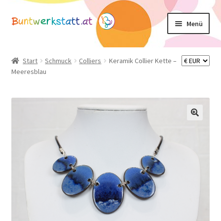
Zur
Zum
Menü
Navigation
Inhalt
springen
springen
Unterm
Shop
öffnen
Start
Schmuck
Colliers
Keramik Collier Kette –
Meeresblau
Mein Konto
Warenkorb
Basteltipps