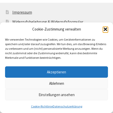
Impressum
Widerrufsbelehrung & Widerrufsformular
Cookie-Zustimmung verwalten
Allgemeine Geschäftsbedingungen mit
Kundeninformationen
Wir verwenden Technologien wie Cookies, um Geräteinformationen zu
speichern und/oder darauf zuzugreifen. Wir tun dies, um das Browsing-Erlebnis
Cookie-Richtlinie (EU)
zu verbessern und um (nicht) personalisierte Werbung anzuzeigen. Wenn du
nicht zustimmst oder die Zustimmung widerrufst, kann dies bestimmte
Merkmale und Funktionen beeinträchtigen.
Akzeptieren
© Buntwerkstatt Shop 2026
Ablehnen
Datenschutzerklärung
Erstellt mit WooCommerce
.
Einstellungen ansehen
0
Cookie-Richtlinie
Datenschutzerklärung
Suchen
Suchen