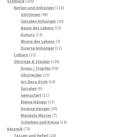
268
Schmuck
268
Produkte
118
Ketten und Anhänger
118
48
Produkte
Göttinnen
48
Produkte
20
Spiralen Anhänger
20
22
Produkte
Baum des Lebens
22
13
Produkte
Donuts
13
Produkte
3
Blume des Lebens
3
Produkte
12
Diverse Anhänger
12
23
Produkte
Colliers
23
Produkte
128
Ohrringe & Stecker
128
56
Produkte
Drops / Tropfen
56
15
Produkte
Ohrstecker
15
Produkte
10
Art Deco Style
10
8
Produkte
Spiralen
8
Produkte
11
Gemustert
11
Produkte
15
Kleine Hänger
15
Produkte
20
Diverse Hänger
20
7
Produkte
Mandala Muster
7
Produkte
14
Scheiben und Kreise
14
73
Produkte
Keramik
73
Produkte
20
Tassen und Heferl
20