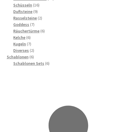
16
Produkte
Schüsseln
16
9
Produkte
Duftsteine
9
Produkte
2
Rasselsteine
2
7
Produkte
Goddess
7
Produkte
6
Räuchertürme
6
6
Produkte
Kelche
6
Produkte
7
Kugeln
7
Produkte
2
Diverses
2
6
Produkte
Schablonen
6
Produkte
6
Schablonen Sets
6
Produkte