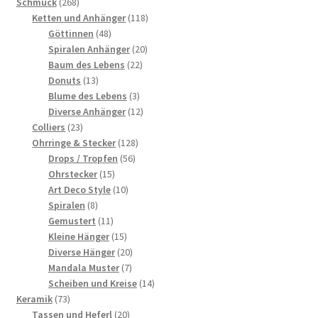
268
Schmuck
268
Produkte
118
Ketten und Anhänger
118
48
Produkte
Göttinnen
48
Produkte
20
Spiralen Anhänger
20
22
Produkte
Baum des Lebens
22
13
Produkte
Donuts
13
Produkte
3
Blume des Lebens
3
Produkte
12
Diverse Anhänger
12
23
Produkte
Colliers
23
Produkte
128
Ohrringe & Stecker
128
56
Produkte
Drops / Tropfen
56
15
Produkte
Ohrstecker
15
Produkte
10
Art Deco Style
10
8
Produkte
Spiralen
8
Produkte
11
Gemustert
11
Produkte
15
Kleine Hänger
15
Produkte
20
Diverse Hänger
20
7
Produkte
Mandala Muster
7
Produkte
14
Scheiben und Kreise
14
73
Produkte
Keramik
73
Produkte
20
Tassen und Heferl
20