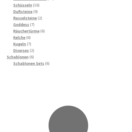
16
Produkte
Schüsseln
16
9
Produkte
Duftsteine
9
Produkte
2
Rasselsteine
2
7
Produkte
Goddess
7
Produkte
6
Räuchertürme
6
6
Produkte
Kelche
6
Produkte
7
Kugeln
7
Produkte
2
Diverses
2
6
Produkte
Schablonen
6
Produkte
6
Schablonen Sets
6
Produkte