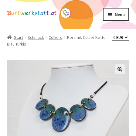
Zur
Zum
Menü
Navigation
Inhalt
springen
springen
Unterm
Shop
öffnen
Start
Schmuck
Colliers
Keramik Collier Kette –
Blau Türkis
Mein Konto
Warenkorb
Basteltipps