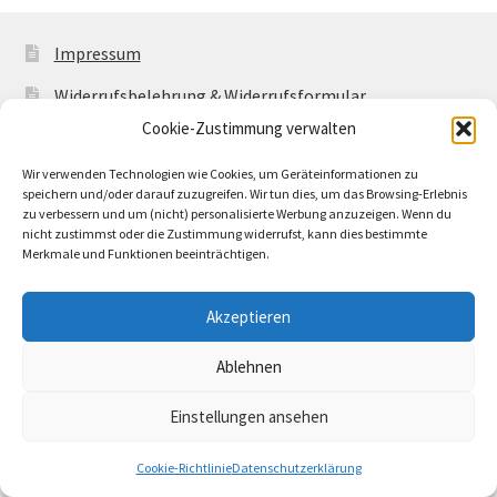
Impressum
Widerrufsbelehrung & Widerrufsformular
Cookie-Zustimmung verwalten
Allgemeine Geschäftsbedingungen mit
Kundeninformationen
Wir verwenden Technologien wie Cookies, um Geräteinformationen zu
speichern und/oder darauf zuzugreifen. Wir tun dies, um das Browsing-Erlebnis
Cookie-Richtlinie (EU)
zu verbessern und um (nicht) personalisierte Werbung anzuzeigen. Wenn du
nicht zustimmst oder die Zustimmung widerrufst, kann dies bestimmte
Merkmale und Funktionen beeinträchtigen.
Akzeptieren
© Buntwerkstatt Shop 2026
Ablehnen
Datenschutzerklärung
Erstellt mit WooCommerce
.
Einstellungen ansehen
0
Cookie-Richtlinie
Datenschutzerklärung
Suchen
Suchen