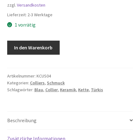
zzgl.
Versandkosten
Lieferzeit:
2-3 Werktage
1 vorrätig
Keramik
In den Warenkorb
Collier
Kette
-
Blau
Artikelnummer:
KCUS04
Kategorien:
Colliers
,
Schmuck
Türkis
Schlagwörter:
Blau
,
Collier
,
Keramik
,
Kette
,
Türkis
Menge
Beschreibung
Zusätzliche Informationen