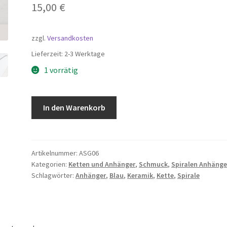
15,00
€
zzgl.
Versandkosten
Lieferzeit:
2-3 Werktage
1 vorrätig
Keramik
In den Warenkorb
Anhänger
Groß
-
Spirale
Artikelnummer:
ASG06
Kategorien:
Ketten und Anhänger
,
Schmuck
,
Spiralen Anhänge
Meeresblau
Schlagwörter:
Anhänger
,
Blau
,
Keramik
,
Kette
,
Spirale
Menge