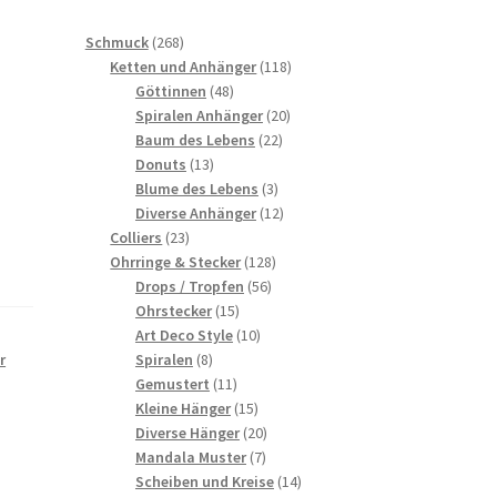
268
Schmuck
268
Produkte
118
Ketten und Anhänger
118
48
Produkte
Göttinnen
48
Produkte
20
Spiralen Anhänger
20
22
Produkte
Baum des Lebens
22
13
Produkte
Donuts
13
Produkte
3
Blume des Lebens
3
Produkte
12
Diverse Anhänger
12
23
Produkte
Colliers
23
Produkte
128
Ohrringe & Stecker
128
56
Produkte
Drops / Tropfen
56
15
Produkte
Ohrstecker
15
Produkte
10
Art Deco Style
10
8
Produkte
Spiralen
8
r
Produkte
11
Gemustert
11
Produkte
15
Kleine Hänger
15
Produkte
20
Diverse Hänger
20
7
Produkte
Mandala Muster
7
Produkte
14
Scheiben und Kreise
14