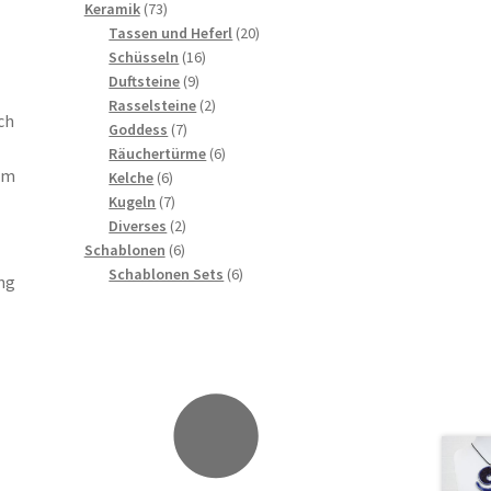
73
Produkte
Keramik
73
Produkte
20
Tassen und Heferl
20
16
Produkte
Schüsseln
16
9
Produkte
Duftsteine
9
Produkte
2
Rasselsteine
2
ch
7
Produkte
Goddess
7
Produkte
6
Räuchertürme
6
em
6
Produkte
Kelche
6
Produkte
7
Kugeln
7
Produkte
2
Diverses
2
6
Produkte
Schablonen
6
Produkte
6
Schablonen Sets
6
ng
Produkte