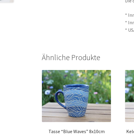
Die 
* In
* In
* US
Ähnliche Produkte
Tasse “Blue Waves” 8x10cm
Kel