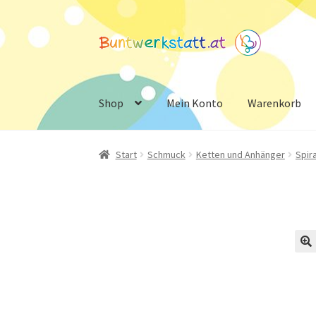
Zur
Zum
Navigation
Inhalt
springen
springen
Shop
Mein Konto
Warenkorb
Start
Schmuck
Ketten und Anhänger
Spir