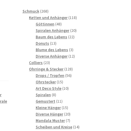
268
Schmuck
268
Produkte
118
Ketten und Anhänger
118
48
Produkte
Göttinnen
48
Produkte
20
Spiralen Anhänger
20
22
Produkte
Baum des Lebens
22
13
Produkte
Donuts
13
Produkte
3
Blume des Lebens
3
Produkte
12
Diverse Anhänger
12
23
Produkte
Colliers
23
Produkte
128
Ohrringe & Stecker
128
56
Produkte
Drops / Tropfen
56
15
Produkte
Ohrstecker
15
Produkte
10
Art Deco Style
10
8
Produkte
Spiralen
8
r
Produkte
11
Gemustert
11
rale
Produkte
15
Kleine Hänger
15
Produkte
20
Diverse Hänger
20
7
Produkte
Mandala Muster
7
Produkte
14
Scheiben und Kreise
14