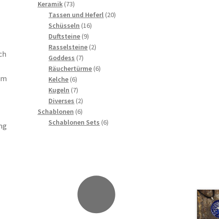
73
Produkte
Keramik
73
Produkte
20
Tassen und Heferl
20
16
Produkte
Schüsseln
16
9
Produkte
Duftsteine
9
Produkte
2
Rasselsteine
2
ch
7
Produkte
Goddess
7
Produkte
6
Räuchertürme
6
em
6
Produkte
Kelche
6
Produkte
7
Kugeln
7
Produkte
2
Diverses
2
6
Produkte
Schablonen
6
Produkte
6
Schablonen Sets
6
ng
Produkte