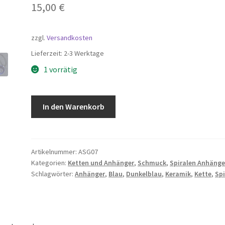
15,00
€
zzgl.
Versandkosten
Lieferzeit:
2-3 Werktage
1 vorrätig
Keramik
In den Warenkorb
Anhänger
Groß
-
Spirale
Artikelnummer:
ASG07
Kategorien:
Ketten und Anhänger
,
Schmuck
,
Spiralen Anhänge
Dunkelblau
Schlagwörter:
Anhänger
,
Blau
,
Dunkelblau
,
Keramik
,
Kette
,
Spi
Menge