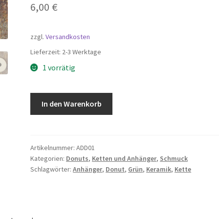
6,00
€
zzgl.
Versandkosten
Lieferzeit:
2-3 Werktage
1 vorrätig
Keramik
In den Warenkorb
Anhänger
-
Donut
Grün
Artikelnummer:
ADD01
Kategorien:
Donuts
,
Ketten und Anhänger
,
Schmuck
Menge
Schlagwörter:
Anhänger
,
Donut
,
Grün
,
Keramik
,
Kette