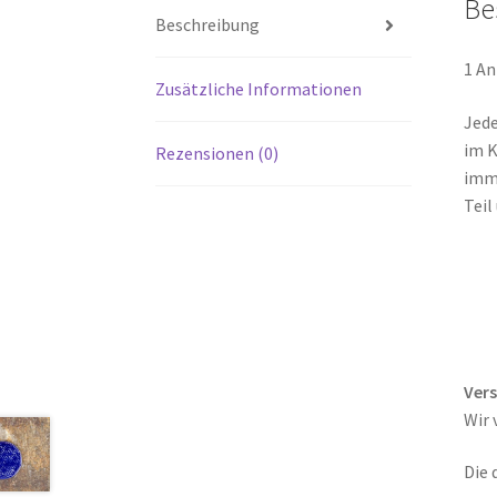
Be
Beschreibung
1 An
Zusätzliche Informationen
Jede
im K
Rezensionen (0)
imme
Teil
Ver
Wir 
Die 