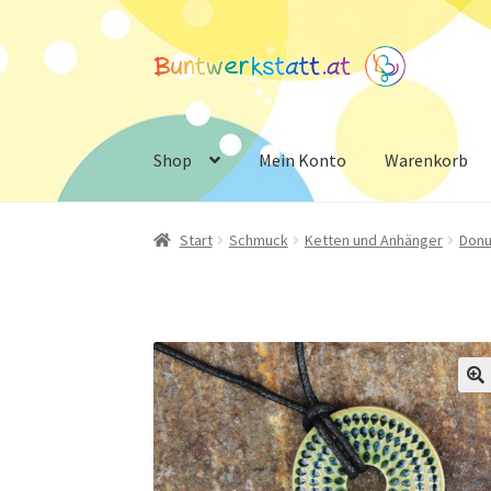
Zur
Zum
Navigation
Inhalt
springen
springen
Shop
Mein Konto
Warenkorb
Start
Schmuck
Ketten und Anhänger
Donu