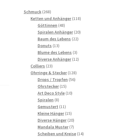
268
Schmuck
268
Produkte
118
Ketten und Anhänger
118
48
Produkte
Göttinnen
48
Produkte
20
Spiralen Anhänger
20
22
Produkte
Baum des Lebens
22
13
Produkte
Donuts
13
Produkte
3
Blume des Lebens
3
Produkte
12
Diverse Anhänger
12
23
Produkte
Colliers
23
Produkte
128
Ohrringe & Stecker
128
56
Produkte
Drops / Tropfen
56
15
Produkte
Ohrstecker
15
Produkte
10
Art Deco Style
10
8
Produkte
Spiralen
8
Produkte
11
Gemustert
11
Produkte
15
Kleine Hänger
15
Produkte
20
Diverse Hänger
20
7
Produkte
Mandala Muster
7
Produkte
14
Scheiben und Kreise
14