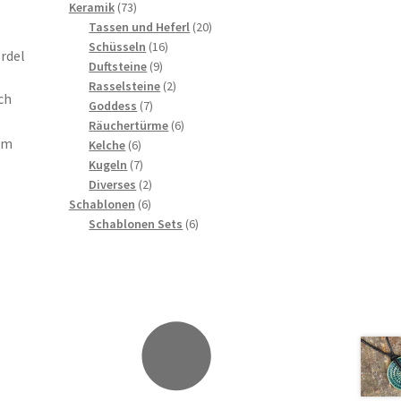
73
Produkte
Keramik
73
Produkte
20
Tassen und Heferl
20
16
Produkte
Schüsseln
16
rdel
9
Produkte
Duftsteine
9
Produkte
2
Rasselsteine
2
ch
7
Produkte
Goddess
7
Produkte
6
Räuchertürme
6
em
6
Produkte
Kelche
6
Produkte
7
Kugeln
7
Produkte
2
Diverses
2
6
Produkte
Schablonen
6
Produkte
6
Schablonen Sets
6
Produkte