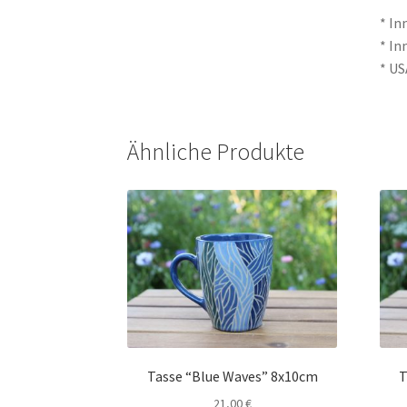
* In
* In
* US
Ähnliche Produkte
Tasse “Blue Waves” 8x10cm
T
21,00
€