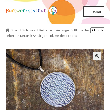
Zur
Zum
Menü
Navigation
Inhalt
springen
springen
Unterm
Shop
öffnen
Start
Schmuck
Ketten und Anhänger
Blume des
Lebens
Keramik Anhänger – Blume des Lebens
Mein Konto
Warenkorb
Basteltipps