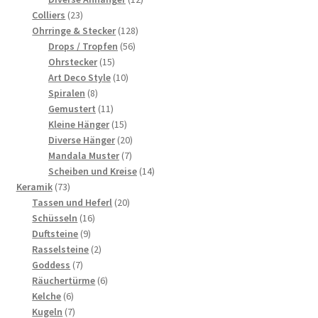
23
Produkte
Colliers
23
Produkte
128
Ohrringe & Stecker
128
56
Produkte
Drops / Tropfen
56
15
Produkte
Ohrstecker
15
Produkte
10
Art Deco Style
10
8
Produkte
Spiralen
8
Produkte
11
Gemustert
11
Produkte
15
Kleine Hänger
15
Produkte
20
Diverse Hänger
20
7
Produkte
Mandala Muster
7
Produkte
14
Scheiben und Kreise
14
73
Produkte
Keramik
73
Produkte
20
Tassen und Heferl
20
16
Produkte
Schüsseln
16
9
Produkte
Duftsteine
9
Produkte
2
Rasselsteine
2
7
Produkte
Goddess
7
Produkte
6
Räuchertürme
6
6
Produkte
Kelche
6
Produkte
7
Kugeln
7