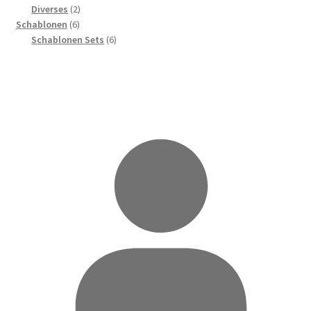
Produkte
2
Diverses
2
6
Produkte
Schablonen
6
Produkte
6
Schablonen Sets
6
Produkte