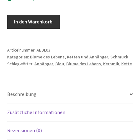
Keramik
In den Warenkorb
Anhänger
-
Blume
des
Artikelnummer:
ABDL03
Kategorien:
Blume des Lebens
,
Ketten und Anhänger
,
Schmuck
Lebens
Schlagwörter:
Anhänger
,
Blau
,
Blume des Lebens
,
Keramik
,
Kette
Menge
Beschreibung
Zusätzliche Informationen
Rezensionen (0)