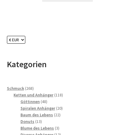
Kategorien
268
Schmuck
268
Produkte
118
Ketten und Anhänger
118
48
Produkte
Göttinnen
48
Produkte
20
Spiralen Anhänger
20
22
Produkte
Baum des Lebens
22
13
Produkte
Donuts
13
Produkte
3
Blume des Lebens
3
Produkte
12
Diverse Anhänger
12