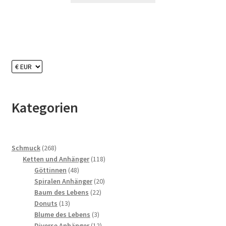
Kategorien
268
Schmuck
268
Produkte
118
Ketten und Anhänger
118
48
Produkte
Göttinnen
48
Produkte
20
Spiralen Anhänger
20
22
Produkte
Baum des Lebens
22
13
Produkte
Donuts
13
Produkte
3
Blume des Lebens
3
Produkte
12
Diverse Anhänger
12