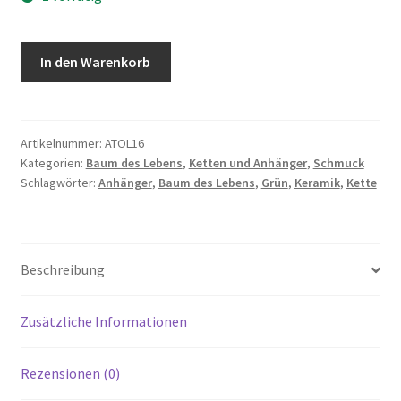
Keramik
In den Warenkorb
Anhänger
-
Baum
des
Artikelnummer:
ATOL16
Kategorien:
Baum des Lebens
,
Ketten und Anhänger
,
Schmuck
Lebens
Schlagwörter:
Anhänger
,
Baum des Lebens
,
Grün
,
Keramik
,
Kette
-
Grün
Menge
Beschreibung
Zusätzliche Informationen
Rezensionen (0)