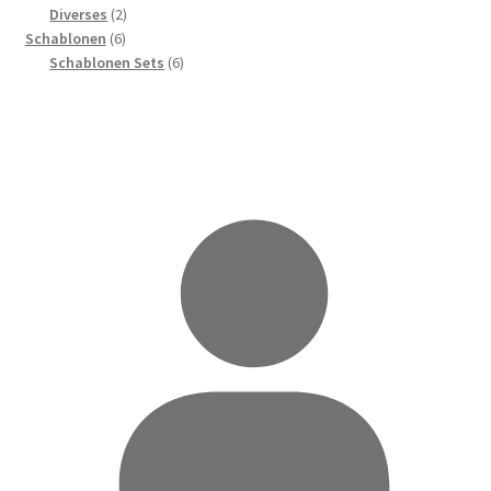
Produkte
2
Diverses
2
6
Produkte
Schablonen
6
Produkte
6
Schablonen Sets
6
Produkte