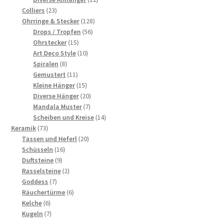
23
Produkte
Colliers
23
Produkte
128
Ohrringe & Stecker
128
56
Produkte
Drops / Tropfen
56
15
Produkte
Ohrstecker
15
Produkte
10
Art Deco Style
10
8
Produkte
Spiralen
8
Produkte
11
Gemustert
11
Produkte
15
Kleine Hänger
15
Produkte
20
Diverse Hänger
20
7
Produkte
Mandala Muster
7
Produkte
14
Scheiben und Kreise
14
73
Produkte
Keramik
73
Produkte
20
Tassen und Heferl
20
16
Produkte
Schüsseln
16
9
Produkte
Duftsteine
9
Produkte
2
Rasselsteine
2
7
Produkte
Goddess
7
Produkte
6
Räuchertürme
6
6
Produkte
Kelche
6
Produkte
7
Kugeln
7