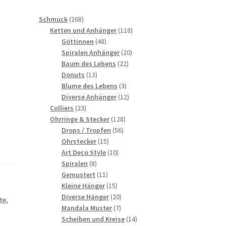
268
Schmuck
268
Produkte
118
Ketten und Anhänger
118
48
Produkte
Göttinnen
48
Produkte
20
Spiralen Anhänger
20
22
Produkte
Baum des Lebens
22
13
Produkte
Donuts
13
Produkte
3
Blume des Lebens
3
Produkte
12
Diverse Anhänger
12
23
Produkte
Colliers
23
Produkte
128
Ohrringe & Stecker
128
56
Produkte
Drops / Tropfen
56
15
Produkte
Ohrstecker
15
Produkte
10
Art Deco Style
10
8
Produkte
Spiralen
8
Produkte
11
Gemustert
11
Produkte
15
Kleine Hänger
15
Produkte
20
Diverse Hänger
20
te
,
7
Produkte
Mandala Muster
7
Produkte
14
Scheiben und Kreise
14