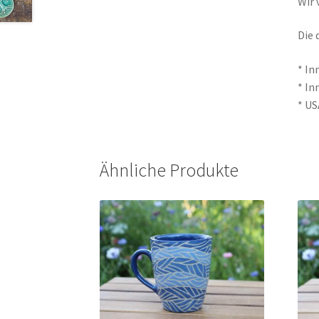
Wir 
Die 
* In
* In
* US
Ähnliche Produkte