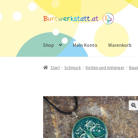
Zur
Zum
Navigation
Inhalt
springen
springen
Shop
Mein Konto
Warenkorb
Start
Schmuck
Ketten und Anhänger
Baum