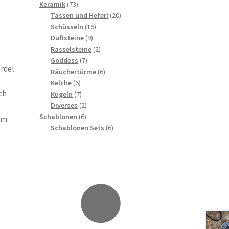
73
Produkte
Keramik
73
Produkte
20
Tassen und Heferl
20
16
Produkte
Schüsseln
16
9
Produkte
Duftsteine
9
Produkte
2
Rasselsteine
2
7
Produkte
Goddess
7
rdel
Produkte
6
Räuchertürme
6
6
Produkte
Kelche
6
ch
Produkte
7
Kugeln
7
Produkte
2
Diverses
2
6
Produkte
Schablonen
6
em
Produkte
6
Schablonen Sets
6
Produkte