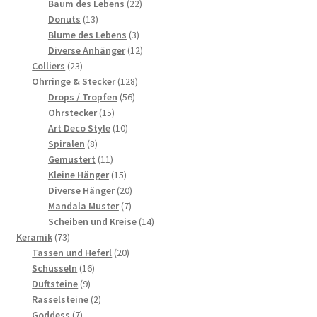
22
Produkte
Baum des Lebens
22
13
Produkte
Donuts
13
Produkte
3
Blume des Lebens
3
Produkte
12
Diverse Anhänger
12
23
Produkte
Colliers
23
Produkte
128
Ohrringe & Stecker
128
56
Produkte
Drops / Tropfen
56
15
Produkte
Ohrstecker
15
Produkte
10
Art Deco Style
10
8
Produkte
Spiralen
8
Produkte
11
Gemustert
11
Produkte
15
Kleine Hänger
15
Produkte
20
Diverse Hänger
20
7
Produkte
Mandala Muster
7
Produkte
14
Scheiben und Kreise
14
73
Produkte
Keramik
73
Produkte
20
Tassen und Heferl
20
16
Produkte
Schüsseln
16
9
Produkte
Duftsteine
9
Produkte
2
Rasselsteine
2
7
Produkte
Goddess
7