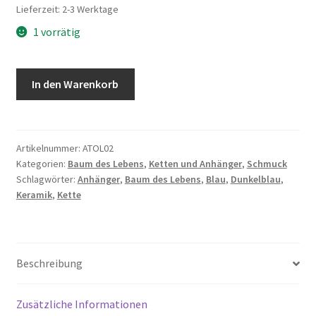
Lieferzeit:
2-3 Werktage
1 vorrätig
Keramik
In den Warenkorb
Anhänger
-
Baum
des
Artikelnummer:
ATOL02
Kategorien:
Baum des Lebens
,
Ketten und Anhänger
,
Schmuck
Lebens
Schlagwörter:
Anhänger
,
Baum des Lebens
,
Blau
,
Dunkelblau
,
-
Keramik
,
Kette
Graublau
Menge
Beschreibung
Zusätzliche Informationen