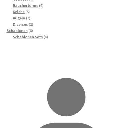
Produkte
6
Räuchertürme
6
6
Produkte
Kelche
6
Produkte
7
Kugeln
7
Produkte
2
Diverses
2
6
Produkte
Schablonen
6
Produkte
6
Schablonen Sets
6
Produkte