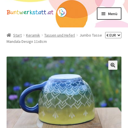
Zur
Zum
Menü
Navigation
Inhalt
springen
springen
Unterm
Shop
öffnen
Start
Keramik
Tassen und Heferl
Jumbo Tasse
Mandala Design 11x8cm
Mein Konto
Warenkorb
Basteltipps