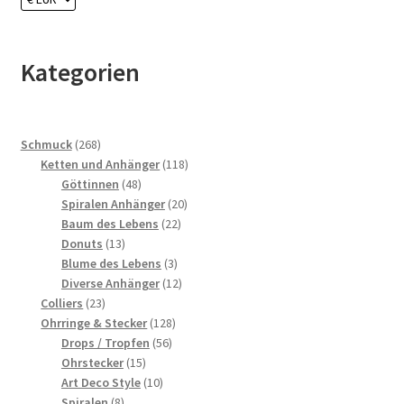
Kategorien
268
Schmuck
268
Produkte
118
Ketten und Anhänger
118
48
Produkte
Göttinnen
48
Produkte
20
Spiralen Anhänger
20
22
Produkte
Baum des Lebens
22
13
Produkte
Donuts
13
Produkte
3
Blume des Lebens
3
Produkte
12
Diverse Anhänger
12
23
Produkte
Colliers
23
Produkte
128
Ohrringe & Stecker
128
56
Produkte
Drops / Tropfen
56
15
Produkte
Ohrstecker
15
Produkte
10
Art Deco Style
10
8
Produkte
Spiralen
8