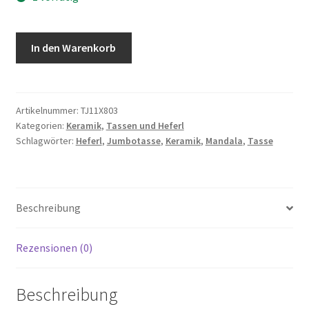
Jumbo
In den Warenkorb
Tasse
Mandala
Design
11x8cm
Artikelnummer:
TJ11X803
Kategorien:
Keramik
,
Tassen und Heferl
Menge
Schlagwörter:
Heferl
,
Jumbotasse
,
Keramik
,
Mandala
,
Tasse
Beschreibung
Rezensionen (0)
Beschreibung