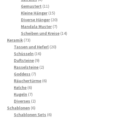
Produkte
11
Gemustert
11
Produkte
15
Kleine Hänger
15
Produkte
20
Diverse Hänger
20
7
Produkte
Mandala Muster
7
Produkte
14
Scheiben und Kreise
14
73
Produkte
Keramik
73
Produkte
20
Tassen und Heferl
20
16
Produkte
Schüsseln
16
9
Produkte
Duftsteine
9
Produkte
2
Rasselsteine
2
7
Produkte
Goddess
7
Produkte
6
Räuchertürme
6
6
Produkte
Kelche
6
Produkte
7
Kugeln
7
Produkte
2
Diverses
2
6
Produkte
Schablonen
6
Produkte
6
Schablonen Sets
6
Produkte