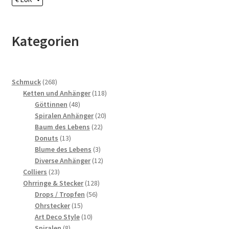
Kategorien
268
Schmuck
268
Produkte
118
Ketten und Anhänger
118
48
Produkte
Göttinnen
48
Produkte
20
Spiralen Anhänger
20
22
Produkte
Baum des Lebens
22
13
Produkte
Donuts
13
Produkte
3
Blume des Lebens
3
Produkte
12
Diverse Anhänger
12
23
Produkte
Colliers
23
Produkte
128
Ohrringe & Stecker
128
56
Produkte
Drops / Tropfen
56
15
Produkte
Ohrstecker
15
Produkte
10
Art Deco Style
10
8
Produkte
Spiralen
8