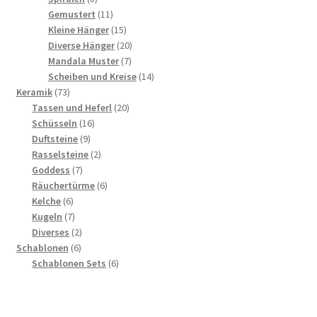
Produkte
11
Gemustert
11
Produkte
15
Kleine Hänger
15
Produkte
20
Diverse Hänger
20
7
Produkte
Mandala Muster
7
Produkte
14
Scheiben und Kreise
14
73
Produkte
Keramik
73
Produkte
20
Tassen und Heferl
20
16
Produkte
Schüsseln
16
9
Produkte
Duftsteine
9
Produkte
2
Rasselsteine
2
7
Produkte
Goddess
7
Produkte
6
Räuchertürme
6
6
Produkte
Kelche
6
Produkte
7
Kugeln
7
Produkte
2
Diverses
2
6
Produkte
Schablonen
6
Produkte
6
Schablonen Sets
6
Produkte