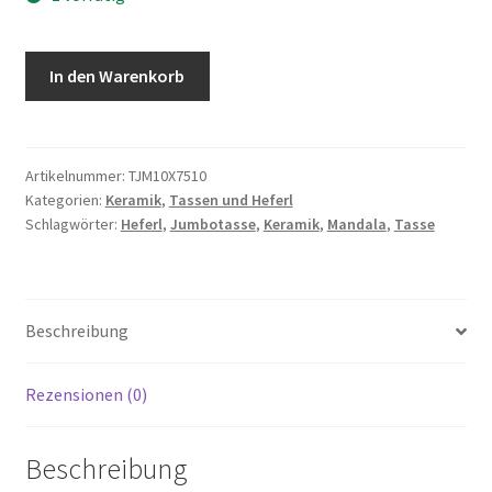
Jumbo
In den Warenkorb
Tasse
Mandala
Design
10x7,5cm
Artikelnummer:
TJM10X7510
Kategorien:
Keramik
,
Tassen und Heferl
Menge
Schlagwörter:
Heferl
,
Jumbotasse
,
Keramik
,
Mandala
,
Tasse
Beschreibung
Rezensionen (0)
Beschreibung