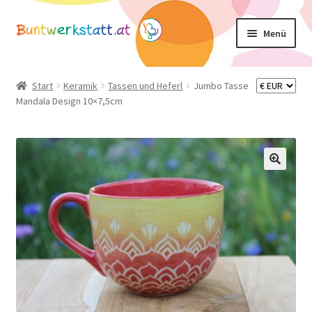
Zur
Zum
Menü
Navigation
Inhalt
springen
springen
Unterm
Shop
öffnen
Start
Keramik
Tassen und Heferl
Jumbo Tasse
Mandala Design 10×7,5cm
Mein Konto
Warenkorb
Basteltipps