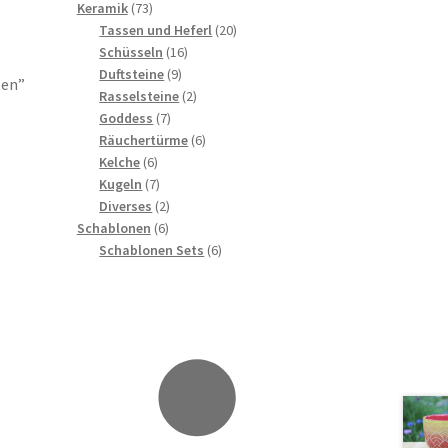
73
Produkte
Keramik
73
Produkte
20
Tassen und Heferl
20
16
Produkte
Schüsseln
16
9
Produkte
Duftsteine
9
ten”
Produkte
2
Rasselsteine
2
7
Produkte
Goddess
7
Produkte
6
Räuchertürme
6
6
Produkte
Kelche
6
Produkte
7
Kugeln
7
Produkte
2
Diverses
2
6
Produkte
Schablonen
6
Produkte
6
Schablonen Sets
6
Produkte