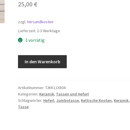
25,00
€
zzgl.
Versandkosten
Lieferzeit:
2-3 Werktage
1 vorrätig
Jumbo
In den Warenkorb
Tasse
Keltischer
Knoten
11x8cm
Artikelnummer:
TJKK11X804
Kategorien:
Keramik
,
Tassen und Heferl
Menge
Schlagwörter:
Heferl
,
Jumbotasse
,
Keltische Knoten
,
Keramik
,
Tasse