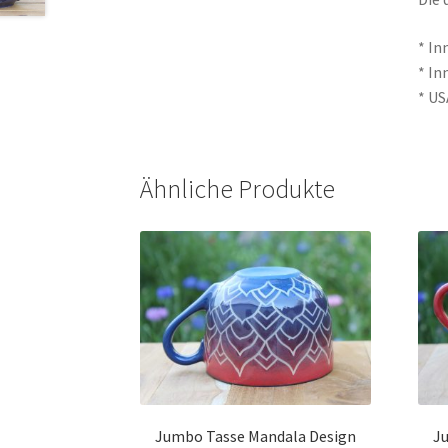
* In
* In
* US
Ähnliche Produkte
Jumbo Tasse Mandala Design
J