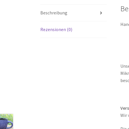
Be
Beschreibung
Han
Rezensionen (0)
Unse
Mikr
besc
Ver
Wir 
Die 