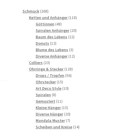
268
Schmuck
268
Produkte
118
Ketten und Anhänger
118
48
Produkte
Göttinnen
48
Produkte
20
Spiralen Anhänger
20
22
Produkte
Baum des Lebens
22
13
Produkte
Donuts
13
Produkte
3
Blume des Lebens
3
Produkte
12
Diverse Anhänger
12
23
Produkte
Colliers
23
Produkte
128
Ohrringe & Stecker
128
56
Produkte
Drops / Tropfen
56
15
Produkte
Ohrstecker
15
Produkte
10
Art Deco Style
10
8
Produkte
Spiralen
8
Produkte
11
Gemustert
11
Produkte
15
Kleine Hänger
15
Produkte
20
Diverse Hänger
20
7
Produkte
Mandala Muster
7
Produkte
14
Scheiben und Kreise
14