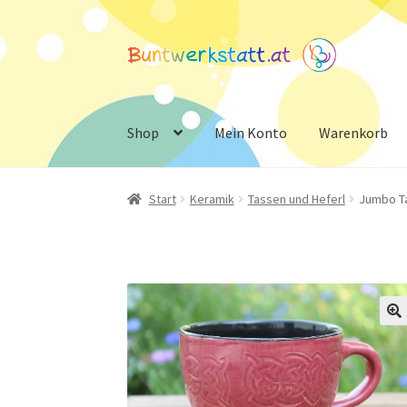
Zur
Zum
Navigation
Inhalt
springen
springen
Shop
Mein Konto
Warenkorb
Start
Keramik
Tassen und Heferl
Jumbo Ta