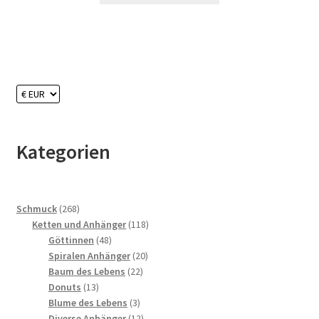
Kategorien
268
Schmuck
268
Produkte
118
Ketten und Anhänger
118
48
Produkte
Göttinnen
48
Produkte
20
Spiralen Anhänger
20
22
Produkte
Baum des Lebens
22
13
Produkte
Donuts
13
Produkte
3
Blume des Lebens
3
Produkte
12
Diverse Anhänger
12