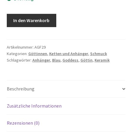
Göttin
In den Warenkorb
Anhänger
-
Goddess
-
Artikelnummer:
AGF29
Kategorien:
Göttinnen
,
Ketten und Anhänger
,
Schmuck
Wasserblau
Schlagwörter:
Anhänger
,
Blau
,
Goddess
,
Göttin
,
Keramik
Menge
Beschreibung
Zusätzliche Informationen
Rezensionen (0)