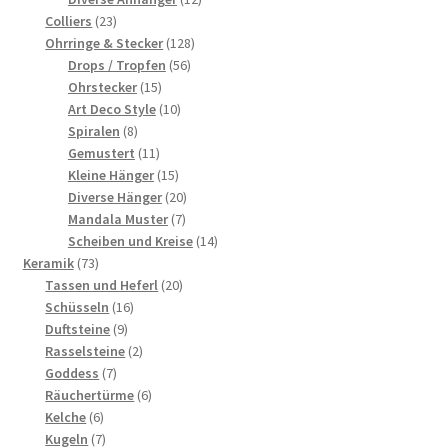
23
Produkte
Colliers
23
Produkte
128
Ohrringe & Stecker
128
56
Produkte
Drops / Tropfen
56
15
Produkte
Ohrstecker
15
Produkte
10
Art Deco Style
10
8
Produkte
Spiralen
8
Produkte
11
Gemustert
11
Produkte
15
Kleine Hänger
15
Produkte
20
Diverse Hänger
20
7
Produkte
Mandala Muster
7
Produkte
14
Scheiben und Kreise
14
73
Produkte
Keramik
73
Produkte
20
Tassen und Heferl
20
16
Produkte
Schüsseln
16
9
Produkte
Duftsteine
9
Produkte
2
Rasselsteine
2
7
Produkte
Goddess
7
Produkte
6
Räuchertürme
6
6
Produkte
Kelche
6
Produkte
7
Kugeln
7