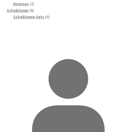
Produkte
2
Diverses
2
6
Produkte
Schablonen
6
Produkte
6
Schablonen Sets
6
Produkte