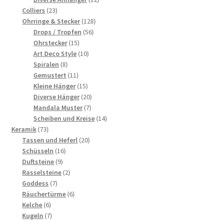
23
Produkte
Colliers
23
Produkte
128
Ohrringe & Stecker
128
56
Produkte
Drops / Tropfen
56
15
Produkte
Ohrstecker
15
Produkte
10
Art Deco Style
10
8
Produkte
Spiralen
8
Produkte
11
Gemustert
11
Produkte
15
Kleine Hänger
15
Produkte
20
Diverse Hänger
20
7
Produkte
Mandala Muster
7
Produkte
14
Scheiben und Kreise
14
73
Produkte
Keramik
73
Produkte
20
Tassen und Heferl
20
16
Produkte
Schüsseln
16
9
Produkte
Duftsteine
9
Produkte
2
Rasselsteine
2
7
Produkte
Goddess
7
Produkte
6
Räuchertürme
6
6
Produkte
Kelche
6
Produkte
7
Kugeln
7