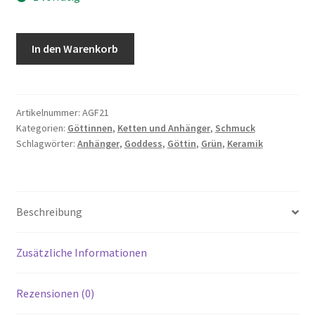
Göttin
In den Warenkorb
Anhänger
-
Goddess
-
Artikelnummer:
AGF21
Kategorien:
Göttinnen
,
Ketten und Anhänger
,
Schmuck
Mittelgrün
Schlagwörter:
Anhänger
,
Goddess
,
Göttin
,
Grün
,
Keramik
Menge
Beschreibung
Zusätzliche Informationen
Rezensionen (0)