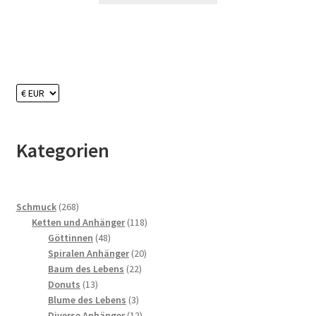
Kategorien
268
Schmuck
268
Produkte
118
Ketten und Anhänger
118
48
Produkte
Göttinnen
48
Produkte
20
Spiralen Anhänger
20
22
Produkte
Baum des Lebens
22
13
Produkte
Donuts
13
Produkte
3
Blume des Lebens
3
Produkte
12
Diverse Anhänger
12