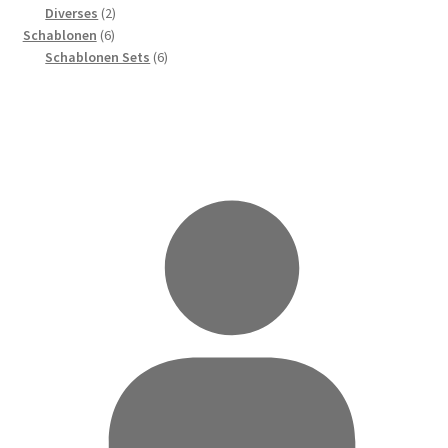
Produkte
2
Diverses
2
6
Produkte
Schablonen
6
Produkte
6
Schablonen Sets
6
Produkte