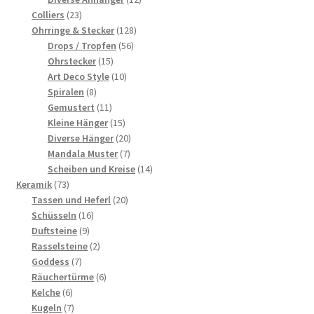
23
Produkte
Colliers
23
Produkte
128
Ohrringe & Stecker
128
56
Produkte
Drops / Tropfen
56
15
Produkte
Ohrstecker
15
Produkte
10
Art Deco Style
10
8
Produkte
Spiralen
8
Produkte
11
Gemustert
11
Produkte
15
Kleine Hänger
15
Produkte
20
Diverse Hänger
20
7
Produkte
Mandala Muster
7
Produkte
14
Scheiben und Kreise
14
73
Produkte
Keramik
73
Produkte
20
Tassen und Heferl
20
16
Produkte
Schüsseln
16
9
Produkte
Duftsteine
9
Produkte
2
Rasselsteine
2
7
Produkte
Goddess
7
Produkte
6
Räuchertürme
6
6
Produkte
Kelche
6
Produkte
7
Kugeln
7