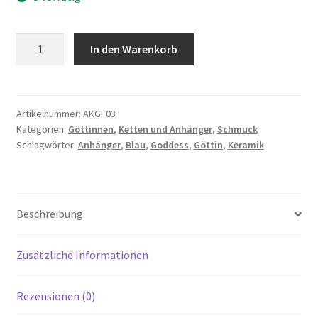
Göttin
In den Warenkorb
Anhänger
-
Goddess
-
Artikelnummer:
AKGF03
Kategorien:
Göttinnen
,
Ketten und Anhänger
,
Schmuck
Himmelblau
Schlagwörter:
Anhänger
,
Blau
,
Goddess
,
Göttin
,
Keramik
Menge
Beschreibung
Zusätzliche Informationen
Rezensionen (0)