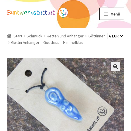
Zur
Zum
Menü
Navigation
Inhalt
springen
springen
Unterm
Shop
öffnen
Start
Schmuck
Ketten und Anhänger
Göttinnen
Göttin Anhänger – Goddess – Himmelblau
Mein Konto
Warenkorb
Basteltipps