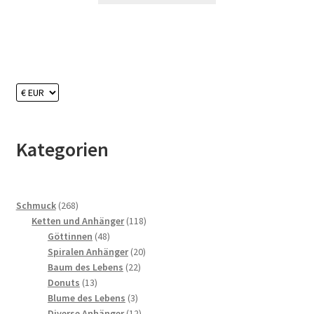
Kategorien
268
Schmuck
268
Produkte
118
Ketten und Anhänger
118
48
Produkte
Göttinnen
48
Produkte
20
Spiralen Anhänger
20
22
Produkte
Baum des Lebens
22
13
Produkte
Donuts
13
Produkte
3
Blume des Lebens
3
Produkte
12
Diverse Anhänger
12