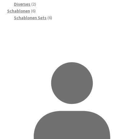
Produkte
2
Diverses
2
6
Produkte
Schablonen
6
Produkte
6
Schablonen Sets
6
Produkte