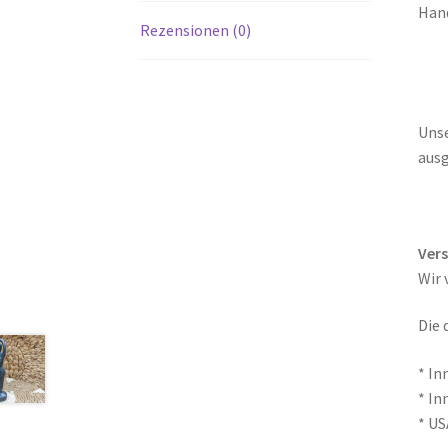
Han
Rezensionen (0)
Unse
ausg
Ver
Wir 
Die 
* In
* In
* US