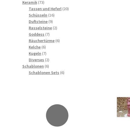
73
Produkte
Keramik
73
Produkte
20
Tassen und Heferl
20
16
Produkte
Schüsseln
16
9
Produkte
Duftsteine
9
Produkte
2
Rasselsteine
2
7
Produkte
Goddess
7
Produkte
6
Räuchertürme
6
6
Produkte
Kelche
6
Produkte
7
Kugeln
7
Produkte
2
Diverses
2
6
Produkte
Schablonen
6
Produkte
6
Schablonen Sets
6
Produkte