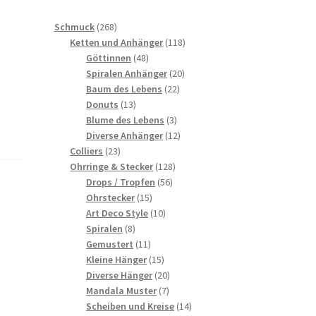
268
Schmuck
268
Produkte
118
Ketten und Anhänger
118
48
Produkte
Göttinnen
48
Produkte
20
Spiralen Anhänger
20
22
Produkte
Baum des Lebens
22
13
Produkte
Donuts
13
Produkte
3
Blume des Lebens
3
Produkte
12
Diverse Anhänger
12
23
Produkte
Colliers
23
Produkte
128
Ohrringe & Stecker
128
56
Produkte
Drops / Tropfen
56
15
Produkte
Ohrstecker
15
Produkte
10
Art Deco Style
10
8
Produkte
Spiralen
8
Produkte
11
Gemustert
11
Produkte
15
Kleine Hänger
15
Produkte
20
Diverse Hänger
20
7
Produkte
Mandala Muster
7
Produkte
14
Scheiben und Kreise
14