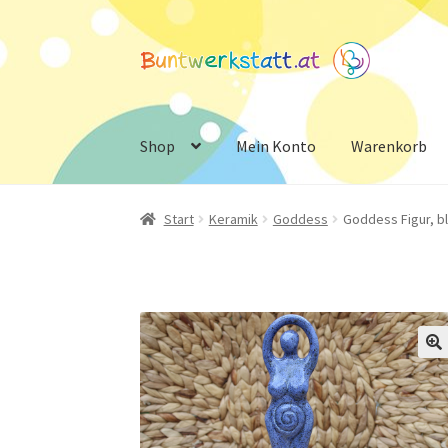
Zur
Zum
Navigation
Inhalt
springen
springen
Shop
Mein Konto
Warenkorb
Start
Keramik
Goddess
Goddess Figur, b