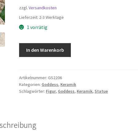
zzgl.
Versandkosten
Lieferzeit:
2-3 Werktage
1 vorrätig
Goddess
In den Warenkorb
Figur,
blau
22cm
Menge
Artikelnummer:
GS2206
Kategorien:
Goddess
,
Keramik
Schlagwörter:
Figur
,
Goddess
,
Keramik
,
Statue
schreibung