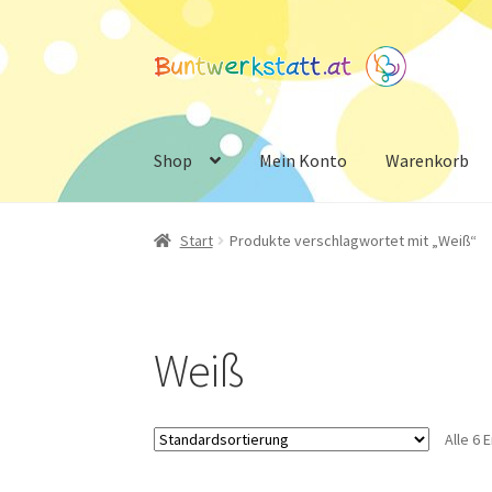
Zur
Zum
Navigation
Inhalt
springen
springen
Shop
Mein Konto
Warenkorb
Start
Produkte verschlagwortet mit „Weiß“
Weiß
Alle 6