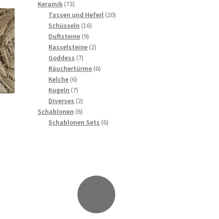
73
Produkte
Keramik
73
Produkte
20
Tassen und Heferl
20
16
Produkte
Schüsseln
16
9
Produkte
Duftsteine
9
Produkte
2
Rasselsteine
2
7
Produkte
Goddess
7
Produkte
6
Räuchertürme
6
6
Produkte
Kelche
6
Produkte
7
Kugeln
7
Produkte
2
Diverses
2
,
6
Produkte
Schablonen
6
Produkte
6
Schablonen Sets
6
Produkte