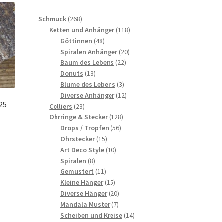
268
Schmuck
268
Produkte
118
Ketten und Anhänger
118
48
Produkte
Göttinnen
48
Produkte
20
Spiralen Anhänger
20
22
Produkte
Baum des Lebens
22
13
Produkte
Donuts
13
Produkte
3
Blume des Lebens
3
Produkte
12
Diverse Anhänger
12
25
23
Produkte
Colliers
23
Produkte
128
Ohrringe & Stecker
128
56
Produkte
Drops / Tropfen
56
15
Produkte
Ohrstecker
15
Produkte
10
Art Deco Style
10
8
Produkte
Spiralen
8
Produkte
11
Gemustert
11
Produkte
15
Kleine Hänger
15
Produkte
20
Diverse Hänger
20
7
Produkte
Mandala Muster
7
Produkte
14
Scheiben und Kreise
14