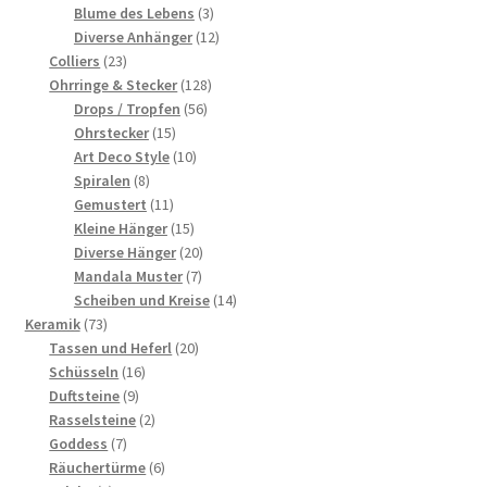
Produkte
3
Blume des Lebens
3
Produkte
12
Diverse Anhänger
12
23
Produkte
Colliers
23
Produkte
128
Ohrringe & Stecker
128
56
Produkte
Drops / Tropfen
56
15
Produkte
Ohrstecker
15
Produkte
10
Art Deco Style
10
8
Produkte
Spiralen
8
Produkte
11
Gemustert
11
Produkte
15
Kleine Hänger
15
Produkte
20
Diverse Hänger
20
7
Produkte
Mandala Muster
7
Produkte
14
Scheiben und Kreise
14
73
Produkte
Keramik
73
Produkte
20
Tassen und Heferl
20
16
Produkte
Schüsseln
16
9
Produkte
Duftsteine
9
Produkte
2
Rasselsteine
2
7
Produkte
Goddess
7
Produkte
6
Räuchertürme
6