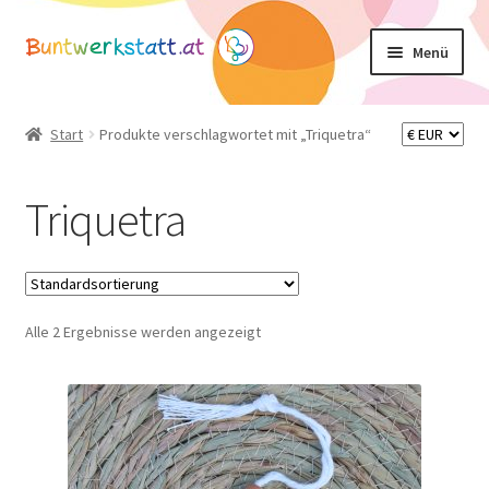
Zur
Zum
Menü
Navigation
Inhalt
springen
springen
Unterm
Shop
öffnen
Start
Produkte verschlagwortet mit „Triquetra“
Mein Konto
Triquetra
Warenkorb
Basteltipps
Alle 2 Ergebnisse werden angezeigt