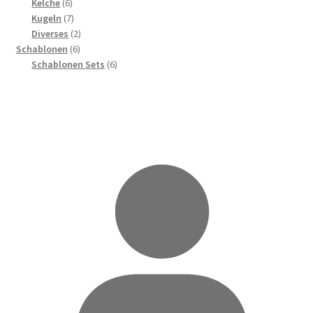
6
Produkte
Kelche
6
Produkte
7
Kugeln
7
Produkte
2
Diverses
2
6
Produkte
Schablonen
6
Produkte
6
Schablonen Sets
6
Produkte