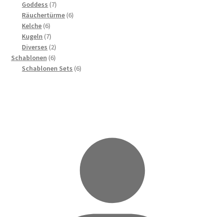
7
Produkte
Goddess
7
Produkte
6
Räuchertürme
6
6
Produkte
Kelche
6
Produkte
7
Kugeln
7
Produkte
2
Diverses
2
6
Produkte
Schablonen
6
Produkte
6
Schablonen Sets
6
Produkte