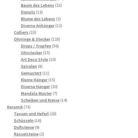
22
Produkte
Baum des Lebens
22
13
Produkte
Donuts
13
Produkte
3
Blume des Lebens
3
Produkte
12
Diverse Anhänger
12
23
Produkte
Colliers
23
Produkte
128
Ohrringe & Stecker
128
56
Produkte
Drops / Tropfen
56
15
Produkte
Ohrstecker
15
Produkte
10
Art Deco Style
10
8
Produkte
Spiralen
8
Produkte
11
Gemustert
11
Produkte
15
Kleine Hänger
15
Produkte
20
Diverse Hänger
20
7
Produkte
Mandala Muster
7
Produkte
14
Scheiben und Kreise
14
73
Produkte
Keramik
73
Produkte
20
Tassen und Heferl
20
16
Produkte
Schüsseln
16
9
Produkte
Duftsteine
9
Produkte
2
Rasselsteine
2