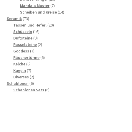
7
Produkte
Mandala Muster
7
Produkte
14
Scheiben und Kreise
14
73
Produkte
Keramik
73
Produkte
20
Tassen und Heferl
20
16
Produkte
Schüsseln
16
9
Produkte
Duftsteine
9
Produkte
2
Rasselsteine
2
7
Produkte
Goddess
7
Produkte
6
Räuchertürme
6
6
Produkte
Kelche
6
Produkte
7
Kugeln
7
Produkte
2
Diverses
2
6
Produkte
Schablonen
6
Produkte
6
Schablonen Sets
6
Produkte