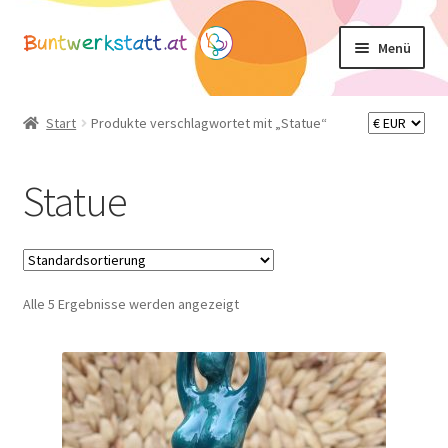
Zur
Zum
Menü
Navigation
Inhalt
springen
springen
Unterm
Shop
öffnen
Start
Produkte verschlagwortet mit „Statue“
Mein Konto
Statue
Warenkorb
Basteltipps
Alle 5 Ergebnisse werden angezeigt