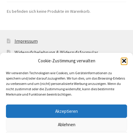
Es befinden sich keine Produkte im Warenkorb.
Impressum
Widerrufsbelehrung & Widerrufsformular
Cookie-Zustimmung verwalten
Allgemeine Geschäftsbedingungen mit
Kundeninformationen
Wir verwenden Technologien wie Cookies, um Geräteinformationen zu
speichern und/oder darauf zuzugreifen. Wir tun dies, um das Browsing-Erlebnis
Cookie-Richtlinie (EU)
zu verbessern und um (nicht) personalisierte Werbung anzuzeigen. Wenn du
nicht zustimmst oder die Zustimmung widerrufst, kann dies bestimmte
Merkmale und Funktionen beeinträchtigen.
Akzeptieren
© Buntwerkstatt Shop 2026
Ablehnen
Datenschutzerklärung
Erstellt mit WooCommerce
.