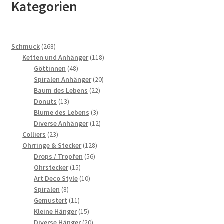
Kategorien
268
Schmuck
268
Produkte
118
Ketten und Anhänger
118
48
Produkte
Göttinnen
48
Produkte
20
Spiralen Anhänger
20
22
Produkte
Baum des Lebens
22
13
Produkte
Donuts
13
Produkte
3
Blume des Lebens
3
Produkte
12
Diverse Anhänger
12
23
Produkte
Colliers
23
Produkte
128
Ohrringe & Stecker
128
56
Produkte
Drops / Tropfen
56
15
Produkte
Ohrstecker
15
Produkte
10
Art Deco Style
10
8
Produkte
Spiralen
8
Produkte
11
Gemustert
11
Produkte
15
Kleine Hänger
15
Produkte
20
Diverse Hänger
20