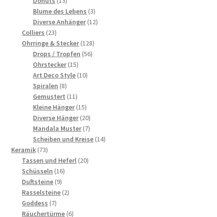
13
Produkte
Donuts
13
Produkte
3
Blume des Lebens
3
Produkte
12
Diverse Anhänger
12
23
Produkte
Colliers
23
Produkte
128
Ohrringe & Stecker
128
56
Produkte
Drops / Tropfen
56
15
Produkte
Ohrstecker
15
Produkte
10
Art Deco Style
10
8
Produkte
Spiralen
8
Produkte
11
Gemustert
11
Produkte
15
Kleine Hänger
15
Produkte
20
Diverse Hänger
20
7
Produkte
Mandala Muster
7
Produkte
14
Scheiben und Kreise
14
73
Produkte
Keramik
73
Produkte
20
Tassen und Heferl
20
16
Produkte
Schüsseln
16
9
Produkte
Duftsteine
9
Produkte
2
Rasselsteine
2
7
Produkte
Goddess
7
Produkte
6
Räuchertürme
6