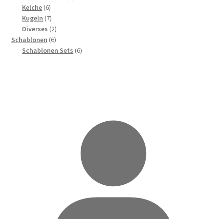
6
Produkte
Kelche
6
Produkte
7
Kugeln
7
Produkte
2
Diverses
2
6
Produkte
Schablonen
6
Produkte
6
Schablonen Sets
6
Produkte