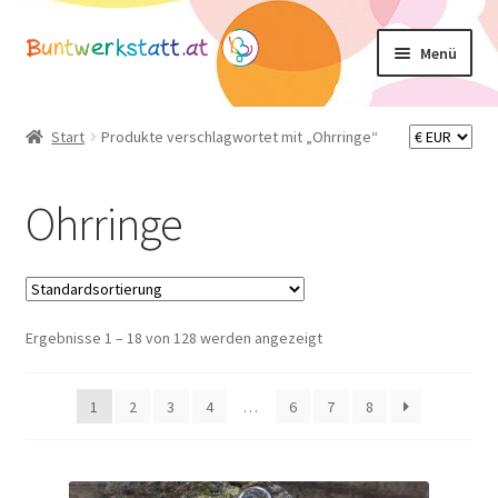
Zur
Zum
Menü
Navigation
Inhalt
springen
springen
Unterm
Shop
öffnen
Start
Produkte verschlagwortet mit „Ohrringe“
Mein Konto
Ohrringe
Warenkorb
Basteltipps
Ergebnisse 1 – 18 von 128 werden angezeigt
1
2
3
4
…
6
7
8