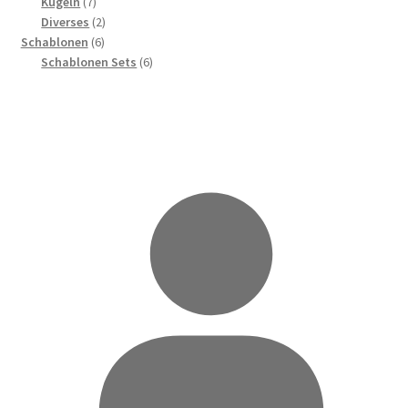
Produkte
7
Kugeln
7
Produkte
2
Diverses
2
6
Produkte
Schablonen
6
Produkte
6
Schablonen Sets
6
Produkte