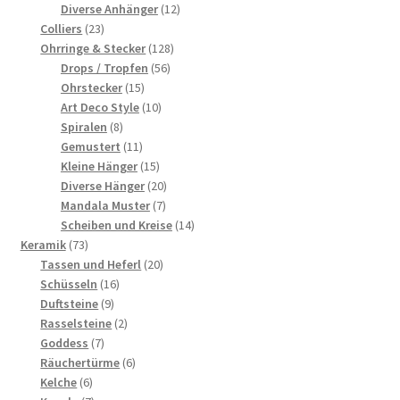
Produkte
12
Diverse Anhänger
12
23
Produkte
Colliers
23
Produkte
128
Ohrringe & Stecker
128
56
Produkte
Drops / Tropfen
56
15
Produkte
Ohrstecker
15
Produkte
10
Art Deco Style
10
8
Produkte
Spiralen
8
Produkte
11
Gemustert
11
Produkte
15
Kleine Hänger
15
Produkte
20
Diverse Hänger
20
7
Produkte
Mandala Muster
7
Produkte
14
Scheiben und Kreise
14
73
Produkte
Keramik
73
Produkte
20
Tassen und Heferl
20
16
Produkte
Schüsseln
16
9
Produkte
Duftsteine
9
Produkte
2
Rasselsteine
2
7
Produkte
Goddess
7
Produkte
6
Räuchertürme
6
6
Produkte
Kelche
6