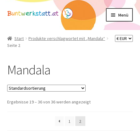
Zur
Zum
Menü
Navigation
Inhalt
springen
springen
Unterm
Shop
öffnen
Start
Produkte verschlagwortet mit „Mandala“
Seite 2
Mein Konto
Warenkorb
Mandala
Basteltipps
Ergebnisse 19 – 36 von 36 werden angezeigt
1
2