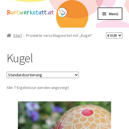
Zur
Zum
Menü
Navigation
Inhalt
springen
springen
Unterm
Shop
öffnen
Start
Produkte verschlagwortet mit „Kugel“
Mein Konto
Kugel
Warenkorb
Basteltipps
Alle 7 Ergebnisse werden angezeigt