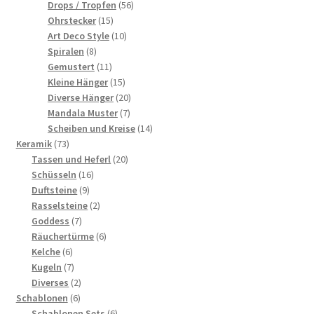
56
Produkte
Drops / Tropfen
56
15
Produkte
Ohrstecker
15
Produkte
10
Art Deco Style
10
8
Produkte
Spiralen
8
Produkte
11
Gemustert
11
Produkte
15
Kleine Hänger
15
Produkte
20
Diverse Hänger
20
7
Produkte
Mandala Muster
7
Produkte
14
Scheiben und Kreise
14
73
Produkte
Keramik
73
Produkte
20
Tassen und Heferl
20
16
Produkte
Schüsseln
16
9
Produkte
Duftsteine
9
Produkte
2
Rasselsteine
2
7
Produkte
Goddess
7
Produkte
6
Räuchertürme
6
6
Produkte
Kelche
6
Produkte
7
Kugeln
7
Produkte
2
Diverses
2
6
Produkte
Schablonen
6
Produkte
6
Schablonen Sets
6