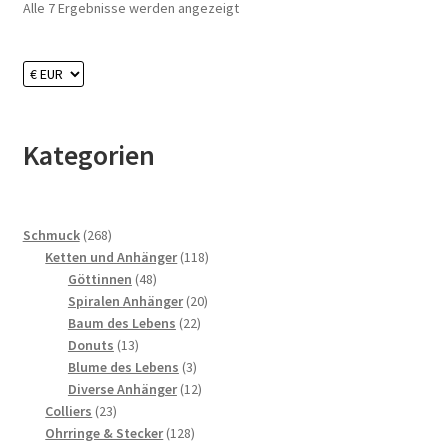
Alle 7 Ergebnisse werden angezeigt
Kategorien
268
Schmuck
268
Produkte
118
Ketten und Anhänger
118
48
Produkte
Göttinnen
48
Produkte
20
Spiralen Anhänger
20
22
Produkte
Baum des Lebens
22
13
Produkte
Donuts
13
Produkte
3
Blume des Lebens
3
Produkte
12
Diverse Anhänger
12
23
Produkte
Colliers
23
Produkte
128
Ohrringe & Stecker
128